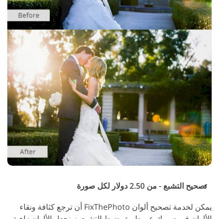
تصحيح التشبع - من 2.50 دولار لكل صورة
يمكن لخدمة تصحيح ألوان FixThePhoto أن ترجع كثافة ونقاء
الألوان في صورك عن طريق ضبط التشبع. سنجعل الألوان زاهية