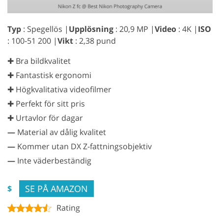
Typ
: Spegellös |
Upplösning
: 20,9 MP |
Video
: 4K |
ISO
: 100-51 200 |
Vikt
: 2,38 pund
✚ Bra bildkvalitet
✚ Fantastisk ergonomi
✚ Högkvalitativa videofilmer
✚ Perfekt för sitt pris
✚ Urtavlor för dagar
—
Material av dålig kvalitet
—
Kommer utan DX Z-fattningsobjektiv
—
Inte väderbeständig
SE PÅ AMAZON
$
Rating