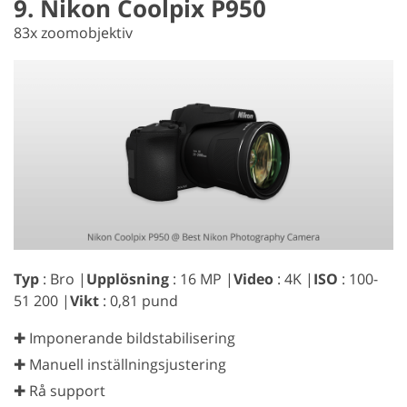
9. Nikon Coolpix P950
83x zoomobjektiv
Typ
: Bro |
Upplösning
: 16 MP |
Video
: 4K |
ISO
: 100-
51 200 |
Vikt
: 0,81 pund
✚ Imponerande bildstabilisering
✚ Manuell inställningsjustering
✚ Rå support