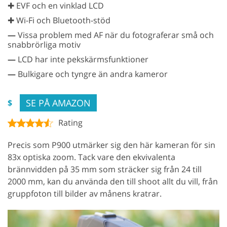
✚ EVF och en vinklad LCD
✚ Wi-Fi och Bluetooth-stöd
—
Vissa problem med AF när du fotograferar små och
snabbrörliga motiv
—
LCD har inte pekskärmsfunktioner
—
Bulkigare och tyngre än andra kameror
SE PÅ AMAZON
$
Rating
Precis som P900 utmärker sig den här kameran för sin
83x optiska zoom. Tack vare den ekvivalenta
brännvidden på 35 mm som sträcker sig från 24 till
2000 mm, kan du använda den till shoot allt du vill, från
gruppfoton till bilder av månens kratrar.