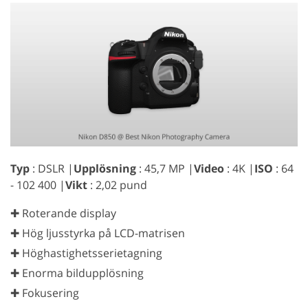
Typ
: DSLR |
Upplösning
: 45,7 MP |
Video
: 4K |
ISO
: 64
- 102 400 |
Vikt
: 2,02 pund
✚ Roterande display
✚ Hög ljusstyrka på LCD-matrisen
✚ Höghastighetsserietagning
✚ Enorma bildupplösning
✚ Fokusering