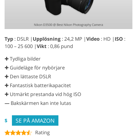
Typ
: DSLR |
Upplösning
: 24,2 MP |
Video
: HD |
ISO
:
100 – 25 600 |
Vikt
: 0,86 pund
✚ Tydliga bilder
✚ Guideläge för nybörjare
✚ Den lättaste DSLR
✚ Fantastisk batterikapacitet
✚ Utmärkt prestanda vid hög ISO
—
Bakskärmen kan inte lutas
SE PÅ AMAZON
$
Rating