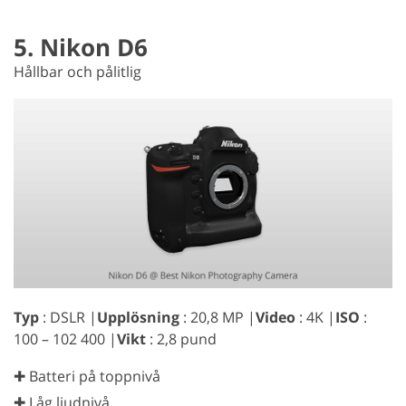
5. Nikon D6
Hållbar och pålitlig
Typ
: DSLR |
Upplösning
: 20,8 MP |
Video
: 4K |
ISO
:
100 – 102 400 |
Vikt
: 2,8 pund
✚ Batteri på toppnivå
✚ Låg ljudnivå