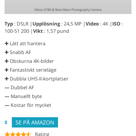
Typ
: DSLR |
Upplösning
: 24,5 MP |
Video
: 4K |
ISO
:
100-51 200 |
Vikt
: 1,57 pund
✚ Lätt att hantera
✚ Snabb AF
✚ Obskurna 4K-bilder
✚ Fantastiskt serieläge
✚ Dubbla UHS-II-kortplatser
—
Dubbel AF
—
Manuellt byte
—
Kostar för mycket
SE PÅ AMAZON
$
Rating