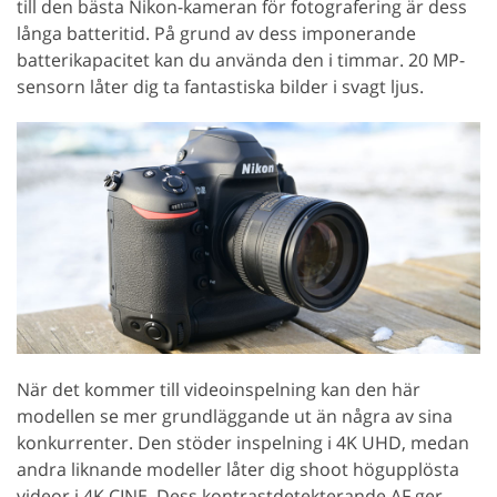
till den bästa Nikon-kameran för fotografering är dess
långa batteritid. På grund av dess imponerande
batterikapacitet kan du använda den i timmar. 20 MP-
sensorn låter dig ta fantastiska bilder i svagt ljus.
När det kommer till videoinspelning kan den här
modellen se mer grundläggande ut än några av sina
konkurrenter. Den stöder inspelning i 4K UHD, medan
andra liknande modeller låter dig shoot högupplösta
videor i 4K CINE. Dess kontrastdetekterande AF ger