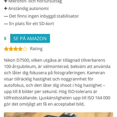
✚ Mikrofon- och hörlursuttag
✚ Anständig autonomi
—
Det finns ingen inbyggd stabilisator
—
En plats för ett SD-kort
SE PÅ AMAZON
$
Rating
Nikon D7500, vilken utgåva är tillägnad tillverkarens
100-årsjubileum, är välmonterad, bekväm att använda
och låter dig fokusera på fotograferingen. Kameran
visar tillräcklig hastighet och noggrannhet för
autofokus, och den låter dig shoot i hög hastighet –
upp till 8 bilder per sekund. Hög ISO-tolerans är
tillfredsställande. Ljuskänsligheten upp till ISO 164 000
gör det omöjligt att få en acceptabel bild.