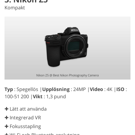
Kompakt
Typ
: Spegellös |
Upplösning
: 24MP |
Video
: 4K |
ISO
:
100-51 200 |
Vikt
: 1,3 pund
✚ Lätt att använda
✚ Integrerad VR
✚ Fokusstapling
✚ Wi-Fi och Bluetooth-anslutning