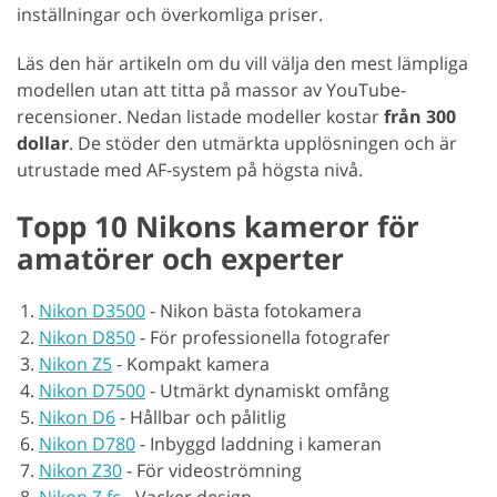
inställningar och överkomliga priser.
Läs den här artikeln om du vill välja den mest lämpliga
modellen utan att titta på massor av YouTube-
recensioner. Nedan listade modeller kostar
från 300
dollar
. De stöder den utmärkta upplösningen och är
utrustade med AF-system på högsta nivå.
Topp 10 Nikons kameror för
amatörer och experter
Nikon D3500
-
Nikon bästa fotokamera
Nikon D850
-
För professionella fotografer
Nikon Z5
-
Kompakt kamera
Nikon D7500
-
Utmärkt dynamiskt omfång
Nikon D6
-
Hållbar och pålitlig
Nikon D780
-
Inbyggd laddning i kameran
Nikon Z30
-
För videoströmning
Nikon Z fc
-
Vacker design