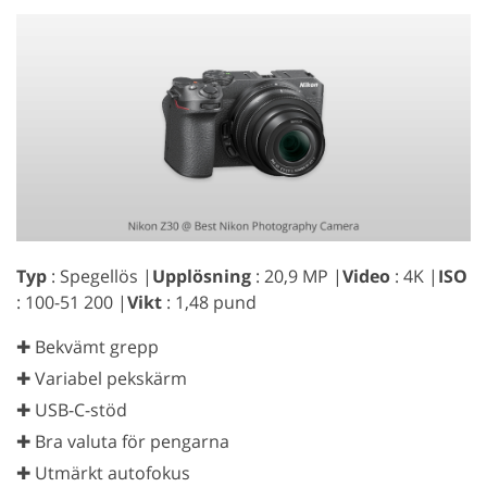
Typ
: Spegellös |
Upplösning
: 20,9 MP |
Video
: 4K |
ISO
: 100-51 200 |
Vikt
: 1,48 pund
✚ Bekvämt grepp
✚ Variabel pekskärm
✚ USB-C-stöd
✚ Bra valuta för pengarna
✚ Utmärkt autofokus