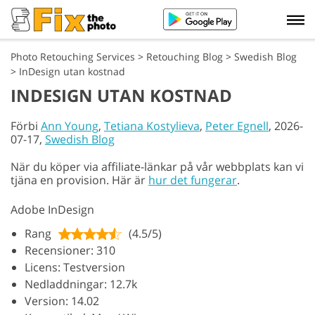
Photo Retouching Services
>
Retouching Blog
>
Swedish Blog
>
InDesign utan kostnad
INDESIGN UTAN KOSTNAD
Förbi
Ann Young
,
Tetiana Kostylieva
,
Peter Egnell
, 2026-
07-17,
Swedish Blog
När du köper via affiliate-länkar på vår webbplats kan vi
tjäna en provision. Här är
hur det fungerar
.
Adobe InDesign
Rang
(4.5/5)
Recensioner: 310
Licens: Testversion
Nedladdningar: 12.7k
Version: 14.02