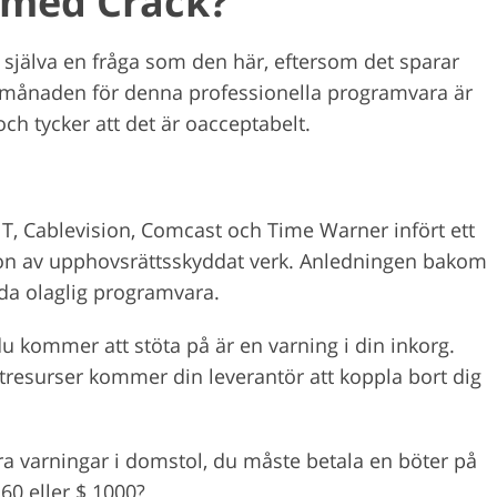
 med Crack?
 själva en fråga som den här, eftersom det sparar
ar i månaden för denna professionella programvara är
h tycker att det är oacceptabelt.
 T, Cablevision, Comcast och Time Warner infört ett
tion av upphovsrättsskyddat verk. Anledningen bakom
nda olaglig programvara.
du kommer att stöta på är en varning i din inkorg.
tresurser kommer din leverantör att koppla bort dig
a varningar i domstol, du måste betala en böter på
 60 eller $ 1000?