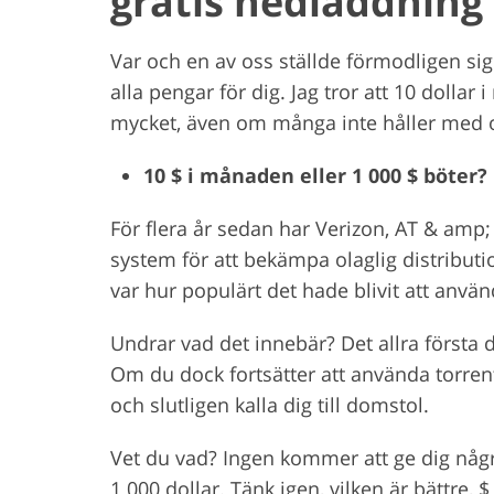
gratis nedladdning
Var och en av oss ställde förmodligen sig
alla pengar för dig. Jag tror att 10 doll
mycket, även om många inte håller med oc
10 $ i månaden eller 1 000 $ böter?
För flera år sedan har Verizon, AT & amp;
system för att bekämpa olaglig distribu
var hur populärt det hade blivit att anvä
Undrar vad det innebär? Det allra första 
Om du dock fortsätter att använda torren
och slutligen kalla dig till domstol.
Vet du vad? Ingen kommer att ge dig någr
1 000 dollar. Tänk igen, vilken är bättre, $