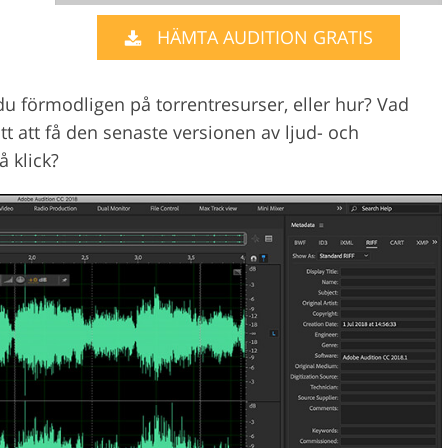
HÄMTA AUDITION GRATIS
Videoredigering
gering av smycken
AI-träningsdata
du förmodligen på torrentresurser, eller hur? Vad
tt att få den senaste versionen av ljud- och
 klick?