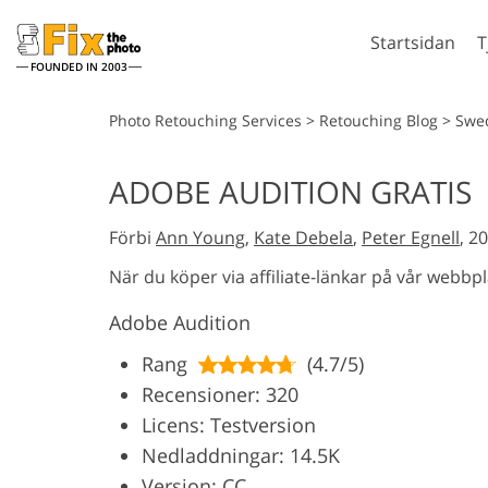
Startsidan
T
FOUNDED IN 2003
Lightroom
P
Photo Retouching Services
>
Retouching Blog
>
Swe
Lightroom-
Photosho
ADOBE AUDITION GRATIS
förinställningar
Photosho
Porträttretuschering
Kropp
LR Preset Collections
Förbi
Ann Young
,
Kate Debela
,
Peter Egnell
, 2
Photosho
Best Deal Presets
Photoshop
När du köper via affiliate-länkar på vår webbpl
Mobila förinställningar
Hela Ps A
Adobe Audition
samlinga
Hela Ps O
Mod
Rang
(4.7/5)
Redigering av bröllopsfoto
gene
in
Recensioner: 320
Licens: Testversion
Nedladdningar: 14.5K
Version: CC