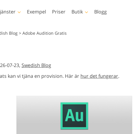
jänster
Exempel
Priser
Butik
Blogg
hotoshop
Templates
Vide
dish Blog
>
Adobe Audition Gratis
p-åtgärder
Alla mallar
LUT för video
p penslar
Marknadsföringsmallar
Professionell
sretuschering
Nyfödd fotoredigering
Fastighetsfotore
videoöverläg
026-07-23,
Swedish Blog
p-överlägg
Alla hjärtans dag-kort
 texturer
Bröllopsinbjudningar
ats kan vi tjäna en provision. Här är
hur det fungerar
.
ctions-
Inbjudan till barnkalas
r
verlays-paket
ely oblečenia
rované umelou
Fotomanipulation
Foto restaur
teligenciou