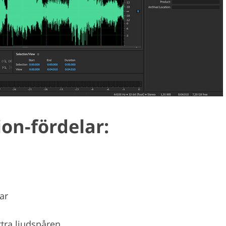
on-fördelar:
ar
ättra ljudspåren