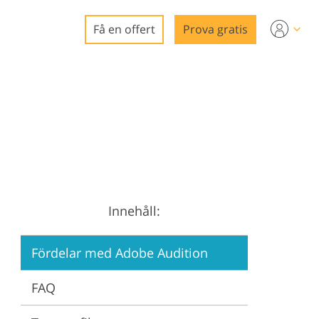
Få en offert
Prova gratis
o
redigering
a
digering
g
Innehåll:
ering
Fördelar med Adobe Audition
FAQ