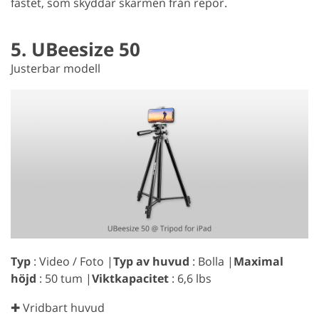
fästet, som skyddar skärmen från repor.
5. UBeesize 50
Justerbar modell
Typ
: Video / Foto |
Typ av huvud
: Bolla |
Maximal
höjd
: 50 tum |
Viktkapacitet
: 6,6 lbs
✚ Vridbart huvud