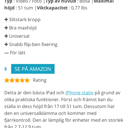
Typ
: Video / Foto |
Typ av huvud
: Bolla |
Maximal
höjd
: 51 tum |
Viktkapacitet
: 0,77 lbs
✚ Slitstark kropp
✚ Bra maxhöjd
✚ Universal
✚ Snabb flip-ben fixering
—
För lätt
SE PÅ AMAZON
$
Rating
Detta är den bästa iPad och
iPhone stativ
på grund av
olika praktiska funktioner. Först och främst kan du
ställa in dess höjd från 17 till 51 tum. Dessutom har
den en universalklämma och kommer med
fjärrkontroll. Den är lämplig för enheter med en storlek
från 2,7-12,9 tum.