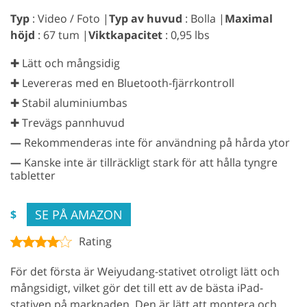
Typ
: Video / Foto |
Typ av huvud
: Bolla |
Maximal
höjd
: 67 tum |
Viktkapacitet
: 0,95 lbs
✚ Lätt och mångsidig
✚ Levereras med en Bluetooth-fjärrkontroll
✚ Stabil aluminiumbas
✚ Trevägs pannhuvud
—
Rekommenderas inte för användning på hårda ytor
—
Kanske inte är tillräckligt stark för att hålla tyngre
tabletter
SE PÅ AMAZON
$
Rating
För det första är Weiyudang-stativet otroligt lätt och
mångsidigt, vilket gör det till ett av de bästa iPad-
stativen på marknaden. Den är lätt att montera och