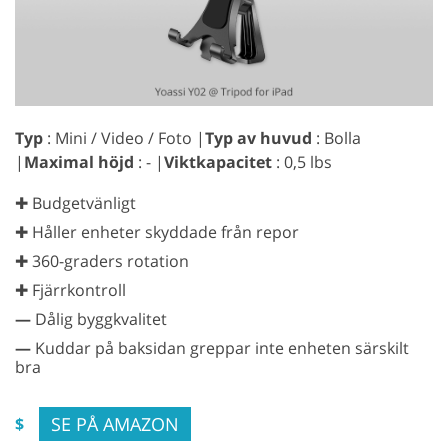
Typ
: Mini / Video / Foto |
Typ av huvud
: Bolla
|
Maximal höjd
: - |
Viktkapacitet
: 0,5 lbs
✚ Budgetvänligt
✚ Håller enheter skyddade från repor
✚ 360-graders rotation
✚ Fjärrkontroll
—
Dålig byggkvalitet
—
Kuddar på baksidan greppar inte enheten särskilt
bra
SE PÅ AMAZON
$