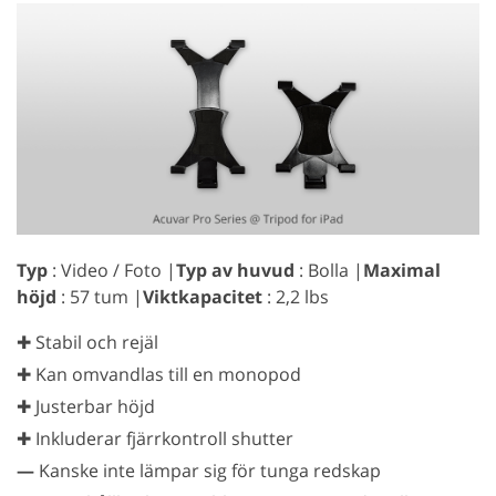
Typ
: Video / Foto |
Typ av huvud
: Bolla |
Maximal
höjd
: 57 tum |
Viktkapacitet
: 2,2 lbs
✚ Stabil och rejäl
✚ Kan omvandlas till en monopod
✚ Justerbar höjd
✚ Inkluderar fjärrkontroll shutter
—
Kanske inte lämpar sig för tunga redskap