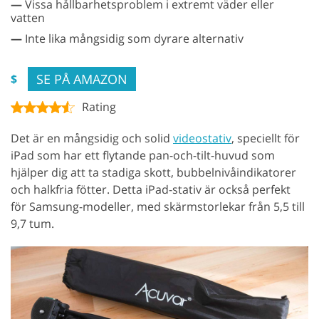
—
Vissa hållbarhetsproblem i extremt väder eller
vatten
—
Inte lika mångsidig som dyrare alternativ
SE PÅ AMAZON
$
Rating
Det är en mångsidig och solid
videostativ
, speciellt för
iPad som har ett flytande pan-och-tilt-huvud som
hjälper dig att ta stadiga skott, bubbelnivåindikatorer
och halkfria fötter. Detta iPad-stativ är också perfekt
för Samsung-modeller, med skärmstorlekar från 5,5 till
9,7 tum.