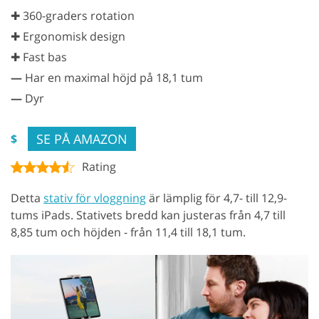
✚ 360-graders rotation
✚ Ergonomisk design
✚ Fast bas
—
Har en maximal höjd på 18,1 tum
—
Dyr
SE PÅ AMAZON
$
Rating
Detta
stativ för vloggning
är lämplig för 4,7- till 12,9-
tums iPads. Stativets bredd kan justeras från 4,7 till
8,85 tum och höjden - från 11,4 till 18,1 tum.