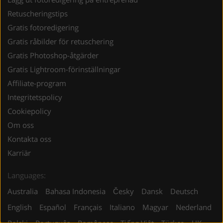
Retuscheringstips
Gratis fotoredigering
Gratis råbilder för retuschering
Gratis Photoshop-åtgärder
Gratis Lightroom-förinställningar
Affiliate-program
Integritetspolicy
Cookiepolicy
Om oss
Kontakta oss
Karriär
Languages:
Australia
Bahasa Indonesia
Česky
Dansk
Deutsch
English
Español
Français
Italiano
Magyar
Nederland
Polski
Português
Românesc
Tiếng Việt
Türkçe
UK