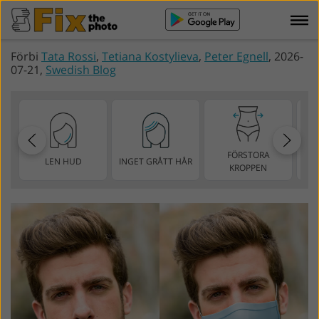
Förbi
Tata Rossi
,
Tetiana Kostylieva
,
Peter Egnell
, 2026-
07-21,
Swedish Blog
FÖRSTORA
LEN HUD
INGET GRÅTT HÅR
S
KROPPEN