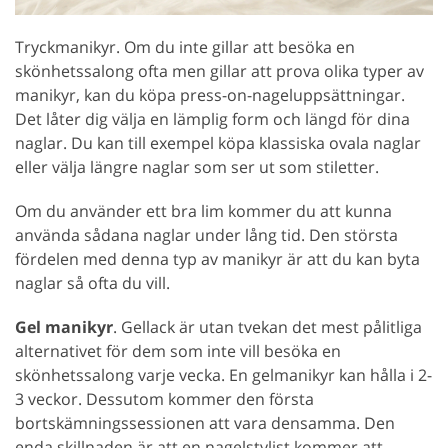
Tryckmanikyr. Om du inte gillar att besöka en
skönhetssalong ofta men gillar att prova olika typer av
manikyr, kan du köpa press-on-nageluppsättningar.
Det låter dig välja en lämplig form och längd för dina
naglar. Du kan till exempel köpa klassiska ovala naglar
eller välja längre naglar som ser ut som stiletter.
Om du använder ett bra lim kommer du att kunna
använda sådana naglar under lång tid. Den största
fördelen med denna typ av manikyr är att du kan byta
naglar så ofta du vill.
Gel manikyr
. Gellack är utan tvekan det mest pålitliga
alternativet för dem som inte vill besöka en
skönhetssalong varje vecka. En gelmanikyr kan hålla i 2-
3 veckor. Dessutom kommer den första
bortskämningssessionen att vara densamma. Den
enda skillnaden är att en nagelstylist kommer att