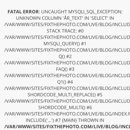
FATAL ERROR
: UNCAUGHT MYSQLI_SQL_EXCEPTION:
UNKNOWN COLUMN 'ÅR_TEXT' IN 'SELECT' IN
/VAR/WWW/SITES/FIXTHEPHOTO.COM/LIVE/BLOG/INCLUD
STACK TRACE: #0
/VAR/WWW/SITES/FIXTHEPHOTO.COM/LIVE/BLOG/INCLUDE
MYSQLI_QUERY() #1
/VAR/WWW/SITES/FIXTHEPHOTO.COM/LIVE/BLOG/INCLUDE
Q() #2
/VAR/WWW/SITES/FIXTHEPHOTO.COM/LIVE/BLOG/INCLUDE
FAQ() #3
/VAR/WWW/SITES/FIXTHEPHOTO.COM/LIVE/BLOG/INCLUD
Q1() #4
/VAR/WWW/SITES/FIXTHEPHOTO.COM/LIVE/BLOG/INCLUD
SHORDCODE_MULTI_REPLACE() #5
/VAR/WWW/SITES/FIXTHEPHOTO.COM/LIVE/BLOG/INCLUD
SHORDCODE_MULTI() #6
/VAR/WWW/SITES/FIXTHEPHOTO.COM/LIVE/BLOG/INDEX.P
INCLUDE('...') #7 {MAIN} THROWN IN
/VAR/WWW/SITES/FIXTHEPHOTO.COM/LIVE/BLOG/INC