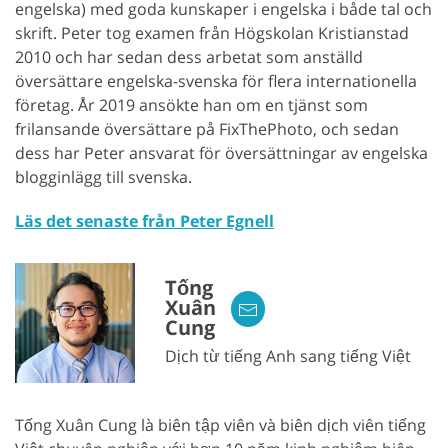
engelska) med goda kunskaper i engelska i både tal och
skrift. Peter tog examen från Högskolan Kristianstad
2010 och har sedan dess arbetat som anställd
översättare engelska-svenska för flera internationella
företag. År 2019 ansökte han om en tjänst som
frilansande översättare på FixThePhoto, och sedan
dess har Peter ansvarat för översättningar av engelska
blogginlägg till svenska.
Läs det senaste från Peter Egnell
Tống
Xuân
Cung
Dịch từ tiếng Anh sang tiếng Việt
Tống Xuân Cung là biên tập viên và biên dịch viên tiếng