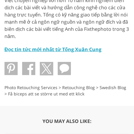
Việt chuyên nghiệp với hơn 10 năm kinh nghiệm biên
dịch các bài viết và hướng dẫn công nghệ cho các cửa
hàng trực tuyến. Tống có kỹ năng giao tiếp bằng lời nói
mạnh mẽ ở cả ngôn ngữ nguồn và ngôn ngữ đích và đã
biên dịch các bài viết tiếng Anh của Fixthephoto trong 3
năm.
Đọc tin tức mới nhất từ ​​Tống Xuân Cung
Photo Retouching Services
>
Retouching Blog
>
Swedish Blog
>
Få biceps att se större ut med ett klick
YOU MAY ALSO LIKE: