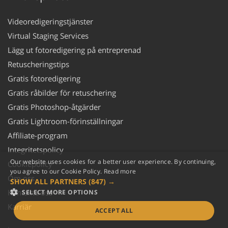
Videoredigeringstjänster
Virtual Staging Services
Lägg ut fotoredigering på entreprenad
Retuscheringstips
Gratis fotoredigering
Gratis råbilder för retuschering
Gratis Photoshop-åtgärder
Gratis Lightroom-förinställningar
Affiliate-program
Integritetspolicy
Our website uses cookies for a better user experience. By continuing,
Cookiepolicy
you agree to our Cookie Policy.
Read more
Om oss
SHOW ALL PARTNERS
(847) →
Kontakta oss
SELECT MORE OPTIONS
Karriär
ACCEPT ALL