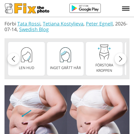
Förbi
Tata Rossi
,
Tetiana Kostylieva
,
Peter Egnell
, 2026-
07-14,
Swedish Blog
FÖRSTORA
LEN HUD
INGET GRÅTT HÅR
S
KROPPEN