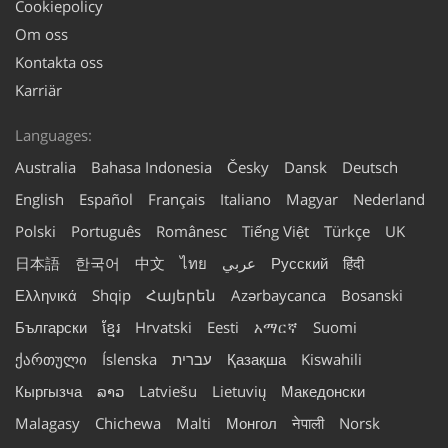
Cookiepolicy
Om oss
Kontakta oss
Karriär
Languages:
Australia
Bahasa Indonesia
Česky
Dansk
Deutsch
English
Español
Français
Italiano
Magyar
Nederland
Polski
Português
Românesc
Tiếng Việt
Türkçe
UK
日本語
한국어
中文
ไทย
عربي
Русский
हिंदी
Ελληνικά
Shqip
Հայերեն
Azərbaycanca
Bosanski
Български
ខ្មែរ
Hrvatski
Eesti
አማርኛ
Suomi
ქართული
Íslenska
עברית
Қазақша
Kiswahili
Кыргызча
ລາວ
Latviešu
Lietuvių
Македонски
Malagasy
Chichewa
Malti
Монгол
नेपाली
Norsk