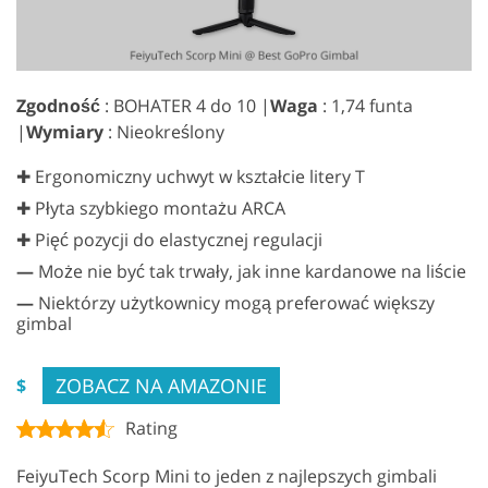
Zgodność
: BOHATER 4 do 10 |
Waga
: 1,74 funta
|
Wymiary
: Nieokreślony
✚ Ergonomiczny uchwyt w kształcie litery T
✚ Płyta szybkiego montażu ARCA
✚ Pięć pozycji do elastycznej regulacji
—
Może nie być tak trwały, jak inne kardanowe na liście
—
Niektórzy użytkownicy mogą preferować większy
gimbal
ZOBACZ NA AMAZONIE
$
Rating
FeiyuTech Scorp Mini to jeden z najlepszych gimbali