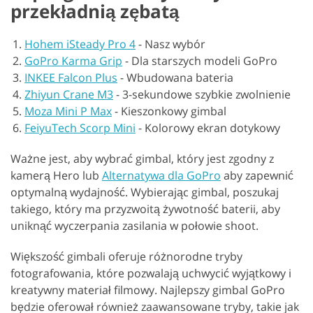
przekładnią zębatą
Hohem iSteady Pro 4
-
Nasz wybór
GoPro Karma Grip
-
Dla starszych modeli GoPro
INKEE Falcon Plus
-
Wbudowana bateria
Zhiyun Crane M3
-
3-sekundowe szybkie zwolnienie
Moza Mini P Max
-
Kieszonkowy gimbal
FeiyuTech Scorp Mini
-
Kolorowy ekran dotykowy
Ważne jest, aby wybrać gimbal, który jest zgodny z
kamerą Hero lub
Alternatywa dla GoPro
aby zapewnić
optymalną wydajność. Wybierając gimbal, poszukaj
takiego, który ma przyzwoitą żywotność baterii, aby
uniknąć wyczerpania zasilania w połowie shoot.
Większość gimbali oferuje różnorodne tryby
fotografowania, które pozwalają uchwycić wyjątkowy i
kreatywny materiał filmowy. Najlepszy gimbal GoPro
będzie oferował również zaawansowane tryby, takie jak