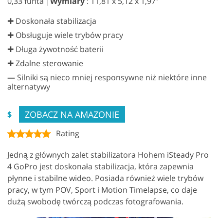
0,33 funta |
Wymiary
: 11,81 x 5,12 x 1,97”
✚ Doskonała stabilizacja
✚ Obsługuje wiele trybów pracy
✚ Długa żywotność baterii
✚ Zdalne sterowanie
—
Silniki są nieco mniej responsywne niż niektóre inne
alternatywy
ZOBACZ NA AMAZONIE
$
Rating
Jedną z głównych zalet stabilizatora Hohem iSteady Pro
4 GoPro jest doskonała stabilizacja, która zapewnia
płynne i stabilne wideo. Posiada również wiele trybów
pracy, w tym POV, Sport i Motion Timelapse, co daje
dużą swobodę twórczą podczas fotografowania.