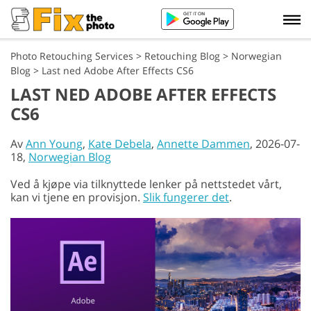
Photo Retouching Services
>
Retouching Blog
>
Norwegian
Blog
>
Last ned Adobe After Effects CS6
LAST NED ADOBE AFTER EFFECTS
CS6
Av
Ann Young
,
Kate Debela
,
Annette Dammen
, 2026-07-
18,
Norwegian Blog
Ved å kjøpe via tilknyttede lenker på nettstedet vårt,
kan vi tjene en provisjon.
Slik fungerer det
.