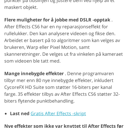
punkter på tidslinjen og justere dem ved hjelp av et
maskert objekt.
Flere muligheter for å jobbe med DSLR -opptak
.
After Effects CS6 har en ny reparasjonseffekt for
rullelukker. Den kan analysere videoen og fikse den.
Arbeidet er basert på to algoritmer som kan velges av
brukeren, Warp eller Pixel Motion, samt
skanneretninger. De velges ut fra vinkelen på kameraet
som videoen ble tatt med.
Mange innebygde effekter
. Denne programvaren
tilbyr mer enn 80 nye innebygde effekter, inkludert
CycoreFX HD Suite som støtter 16-biters per kanal
farge. 35 effekter tilbys av After Effects CS6 støtter 32-
biters flytende punktbehandling.
Last ned
Gratis After Effects -skript
Nye effekter som ikke var knyttet til After Effects før