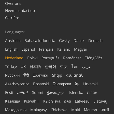
Over ons
Neem contact op
Carrière
Languages:
Australia
Bahasa Indonesia
Česky
Dansk
Deutsch
English
Español
Français
Italiano
Magyar
Nederland
Polski
Português
Românesc
Tiếng Việt
Türkçe
UK
日本語
한국어
中文
ไทย
عربي
Русский
हिंदी
Ελληνικά
Shqip
Հայերեն
Azərbaycanca
Bosanski
Български
ខ្មែរ
Hrvatski
Eesti
አማርኛ
Suomi
ქართული
Íslenska
עברית
Қазақша
Kiswahili
Кыргызча
ລາວ
Latviešu
Lietuvių
Македонски
Malagasy
Chichewa
Malti
Монгол
नेपाली