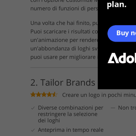
numero di funzioni di personalizzazione.
Una volta che hai finito, pubblica il tuo d
Puoi scaricare i risultati come PNG per 
un'animazione per rendere il logo video-
un'abbondanza di loghi sviluppati profes
puoi usare per migliorare i tuoi loghi.
2. Tailor Brands
Creare un logo in pochi minu
Diverse combinazioni per
Non tr
restringere la selezione
dei loghi
Anteprima in tempo reale