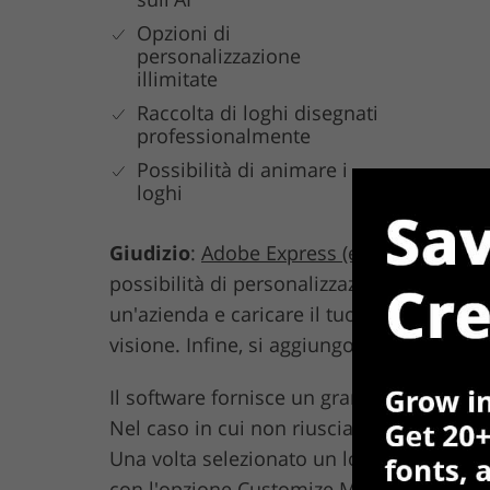
Opzioni di
personalizzazione
illimitate
Raccolta di loghi disegnati
professionalmente
Possibilità di animare i
loghi
Giudizio
:
Adobe Express (ex Adobe Spark
possibilità di personalizzazione illimitat
un'azienda e caricare il tuo slogan. Poi, s
visione. Infine, si aggiungono immagini 
Il software fornisce un gran numero di di
Nel caso in cui non riusciate a trovarne u
Una volta selezionato un logo, è possibile
con l'opzione Customize More per aprire i