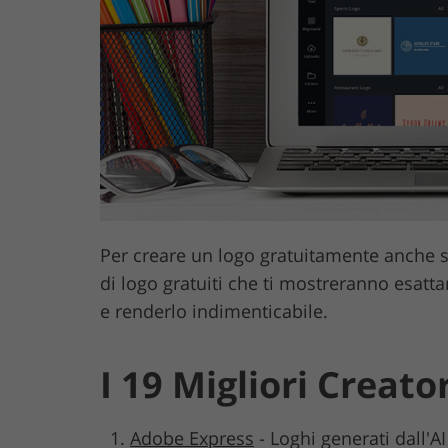
Servizi di ritocco del
Servizi di rito
prodotto
Per creare un logo gratuitamente anche se
di logo gratuiti che ti mostreranno esatta
e renderlo indimenticabile.
I 19 Migliori Creato
Adobe Express
-
Loghi generati dall'AI