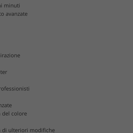
i minuti
to avanzate
pirazione
ter
ofessionisti
nzate
 del colore
à di ulteriori modifiche