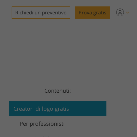
Richiedi un preventivo
Prova gratis
o
deo
Contenuti:
o
Creatori di logo gratis
Per professionisti