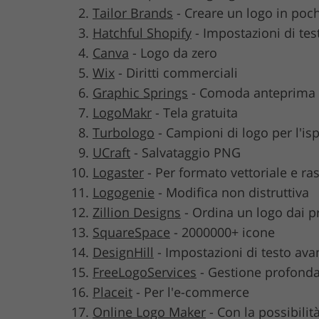
Tailor Brands
-
Creare un logo in poch
Hatchful Shopify
-
Impostazioni di tes
Canva
-
Logo da zero
Wix
-
Diritti commerciali
Graphic Springs
-
Comoda anteprima
LogoMakr
-
Tela gratuita
Turbologo
-
Campioni di logo per l'is
UCraft
-
Salvataggio PNG
Logaster
-
Per formato vettoriale e ras
Logogenie
-
Modifica non distruttiva
Zillion Designs
-
Ordina un logo dai pr
SquareSpace
-
2000000+ icone
DesignHill
-
Impostazioni di testo ava
FreeLogoServices
-
Gestione profonda
Placeit
-
Per l'e-commerce
Online Logo Maker
-
Con la possibilit