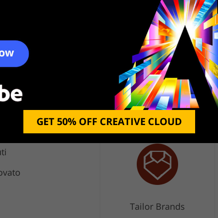
esign per condividere il tuo logo su diversi siti web.
avere uno sfondo trasparente, o aggiungere
animato. Mi piace che Adobe Express offra
sionalmente, immagini gratuite, icone e disegni che
GET 50% OFF CREATIVE CLOUD
ti
ovato
Tailor Brands