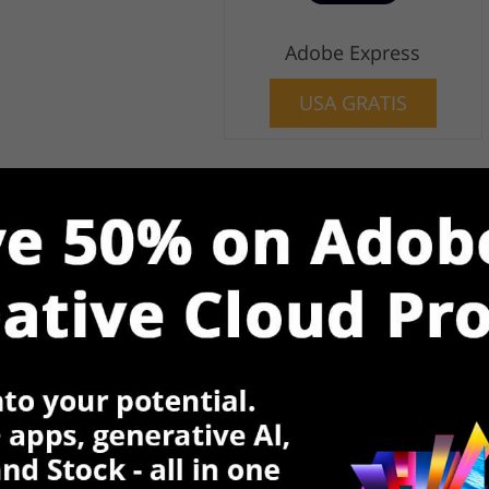
Adobe Express
USA GRATIS
)
permette di produrre loghi generati dall'AI con
e. È necessario inserire il nome di un marchio o di
i sceglie uno stile visivo che corrisponde alla vostra
al logo scegliendo a mano un'icona.
segni di logo che potete usare per il vostro business.
no adatto, potete cambiare i parametri di ricerca.
 regolare il colore o il carattere. Puoi anche lavorare
l tuo logo in Adobe Express. Lì troverai un gran