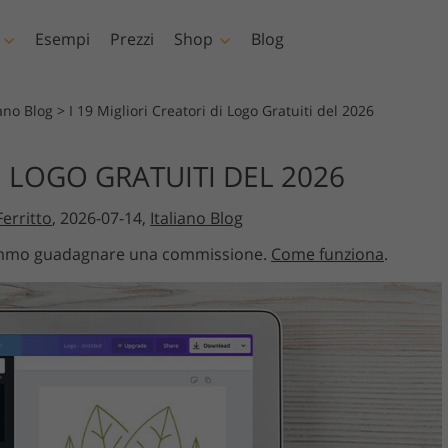
Esempi
Prezzi
Shop
Blog
shop
Templates
Video
iano Blog
>
I 19 Migliori Creatori di Logo Gratuiti del 2026
shop
Modelli
LUT professionali
I LOGO GRATUITI DEL 2026
Servizi di fotoritocco per
Servizi di fotoritocc
shop
Modelli di marketing
Sovrapposizioni vi
rpo Servizi
bambini
immobiliare
Ferritto
, 2026-07-14,
Italiano Blog
 di
Biglietti di San Valentino
Inviti di nozze
otremmo guadagnare una commissione.
Come funziona
.
toshop
Invito di compleanno per
bambini
Servizi di manipolazione
gliamento IA
Servizi Foto Restaur
 di
delle immagini
s