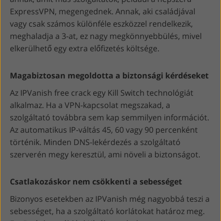
ExpressVPN, megengednek. Annak, aki családjával
vagy csak számos különféle eszközzel rendelkezik,
meghaladja a 3-at, ez nagy megkönnyebbülés, mivel
elkerülhető egy extra előfizetés költsége.
Magabiztosan megoldotta a biztonsági kérdéseket
Az IPVanish free crack egy Kill Switch technológiát
alkalmaz. Ha a VPN-kapcsolat megszakad, a
szolgáltató továbbra sem kap semmilyen információt.
Az automatikus IP-váltás 45, 60 vagy 90 percenként
történik. Minden DNS-lekérdezés a szolgáltató
szerverén megy keresztül, ami növeli a biztonságot.
Csatlakozáskor nem csökkenti a sebességet
Bizonyos esetekben az IPVanish még nagyobbá teszi a
sebességet, ha a szolgáltató korlátokat határoz meg.