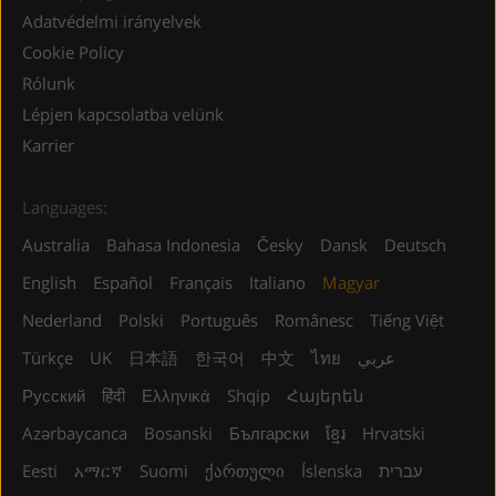
Adatvédelmi irányelvek
Cookie Policy
Rólunk
Lépjen kapcsolatba velünk
Karrier
Languages:
Australia
Bahasa Indonesia
Česky
Dansk
Deutsch
English
Español
Français
Italiano
Magyar
Nederland
Polski
Português
Românesc
Tiếng Việt
Türkçe
UK
日本語
한국어
中文
ไทย
عربي
Русский
हिंदी
Ελληνικά
Shqip
Հայերեն
Azərbaycanca
Bosanski
Български
ខ្មែរ
Hrvatski
Eesti
አማርኛ
Suomi
ქართული
Íslenska
עברית