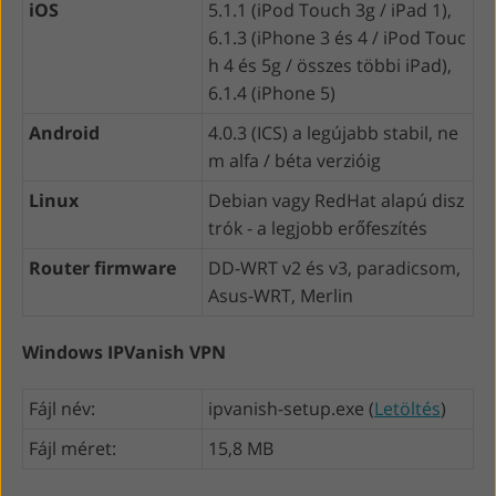
iOS
5.1.1 (iPod Touch 3g / iPad 1),
6.1.3 (iPhone 3 és 4 / iPod Touc
h 4 és 5g / összes többi iPad),
6.1.4 (iPhone 5)
Android
4.0.3 (ICS) a legújabb stabil, ne
m alfa / béta verzióig
Linux
Debian vagy RedHat alapú disz
trók - a legjobb erőfeszítés
Router firmware
DD-WRT v2 és v3, paradicsom,
Asus-WRT, Merlin
Windows IPVanish VPN
Fájl név:
ipvanish-setup.exe (
Letöltés
)
Fájl méret:
15,8 MB