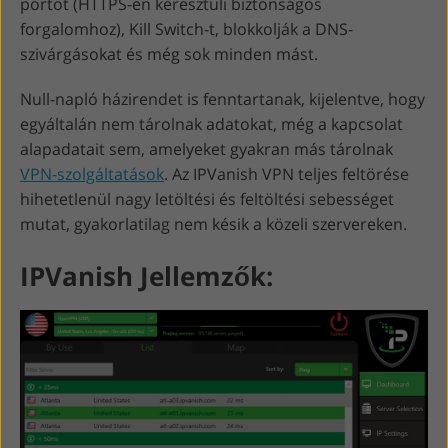
portot (HTTPS-en keresztüli biztonságos
forgalomhoz), Kill Switch-t, blokkolják a DNS-
szivárgásokat és még sok minden mást.
Null-napló házirendet is fenntartanak, kijelentve, hogy
egyáltalán nem tárolnak adatokat, még a kapcsolat
alapadatait sem, amelyeket gyakran más tárolnak
VPN-szolgáltatások
. Az IPVanish VPN teljes feltörése
hihetetlenül nagy letöltési és feltöltési sebességet
mutat, gyakorlatilag nem késik a közeli szervereken.
IPVanish Jellemzők: