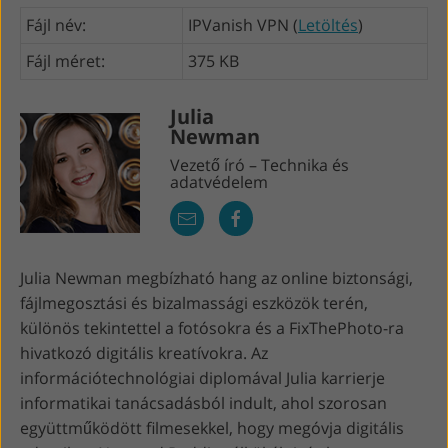
Fájl név:
IPVanish VPN (
Letöltés
)
Fájl méret:
375 KB
Julia
Newman
Vezető író – Technika és
adatvédelem
Julia Newman megbízható hang az online biztonsági,
fájlmegosztási és bizalmassági eszközök terén,
különös tekintettel a fotósokra és a FixThePhoto-ra
hivatkozó digitális kreatívokra. Az
információtechnológiai diplomával Julia karrierje
informatikai tanácsadásból indult, ahol szorosan
együttműködött filmesekkel, hogy megóvja digitális