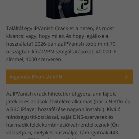
Találtál egy IPVanish Crack-et a neten, és most
kíváncsi vagy, hogy mi ez, és hogy legális-e a
használata? 2026-ban az IPVanish több mint 70
országban kínál VPN-szolgáltatásokat, 40 000 IP-
címmel, 1000 szerveren.
Ingyenes IPvanish VPN
Az IPVanish crack hihetetlenül gyors, ami fájlok,
játékok és adások átvitelére alkalmas (bár a Netflix és
a BBC iPlayer hozzáférése nagyon instabil). Kiváló
minőségű titkosítással, saját DNS-szerverek és
harmadik felek kombinációival rendelkeznek (Ön
választja ki, melyiket használja), támogatnak 443