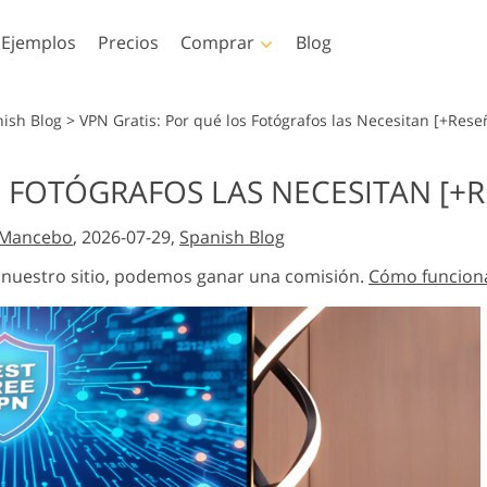
Ejemplos
Precios
Comprar
Blog
hop
Templates
Video
nish Blog
>
VPN Gratis: Por qué los Fotógrafos las Necesitan [+Rese
oshop
Plantillas
LUT profesionales
S FOTÓGRAFOS LAS NECESITAN [+
Servicios de retoque
Servicios de edición de
oshop
Plantillas de marketing
Superposiciones de v
 Servicios
fotográfico de bebés
fotos inmobiliarias
 Mancebo
, 2026-07-29,
Spanish Blog
de
Tarjetas de San Valentín
Invitaciones de boda
n nuestro sitio, podemos ganar una comisión.
Cómo funcion
oshop
Invitación de cumpleaños
cciones
infantil
os por IA
Servicios de manipulación
Servicios de restauració
e vestir
de imágenes
de fotografías
as