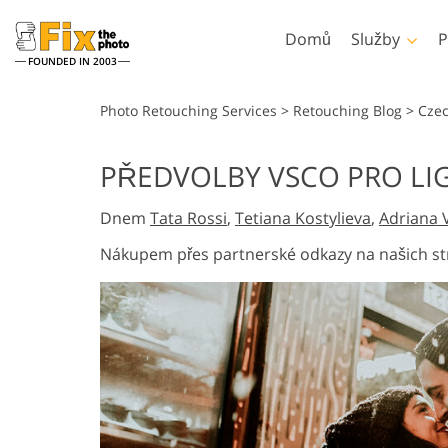
Domů
Služby
P
FOUNDED IN 2003
Lightroom
Photoshop
Photo Retouching Services
>
Retouching Blog
>
Cze
Předvolby Lightroom
Akce Photoshopu
PŘEDVOLBY VSCO PRO L
Retušovací služby
Celé přednastavené
Štětce Photoshopu
Retušování těla Sl
Headshot
kolekce LR
Dnem
Tata Rossi
,
Tetiana Kostylieva
,
Adriana 
Překryvy Photoshopu
Přednastavení nejlepších
Textury Photoshopu
Nákupem přes partnerské odkazy na našich st
nabídek
Ps Actions Celé sbírky
Mobilní kolekce
Ps překrývá celé sbírk
Služby pro úpravu
Modely oděvů gener
svatebních fotografií
umělou inteligen