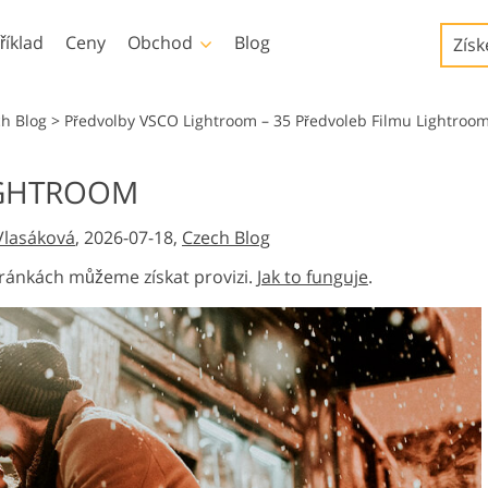
říklad
Ceny
Obchod
Blog
Získ
Templates
Video
ch Blog
>
Předvolby VSCO Lightroom – 35 Předvoleb Filmu Lightro
Šablony
Profesionální LUT
IGHTROOM
Služby retušování dětské
Služby úpravy fotografií
Marketingové šablony
Překryvná videa
užby
fotografie
nemovitostí
Vlasáková
, 2026-07-18,
Czech Blog
Valentýnské karty
Pozvánky na svatbu
ránkách můžeme získat provizi.
Jak to funguje
.
Pozvánka na narozeniny
dětí
y
ované
Služby manipulace s
Foto Obnovení Služby
cí
obrázky