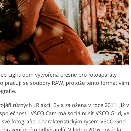
Služby pro úpravu videa
perků
Data pro výcvik AI
leb Lightroom vytvořená přesně pro fotoaparáty
ho pracují se soubory RAW, protože tento formát vám
grafie.
áři různých LR akcí. Byla založena v roce 2011. Již v
společnosti. VSCO Cam má sociální síť VSCO Grid, ve
t své fotografie. Charakteristickým rysem VSCO Grid
zobrazení počtu odběratelů. V lednu 2016 dosáhla