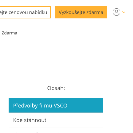
ejte cenovou nabídku
Vyzkoušejte zdarma
om Zdarma
Obsah:
Předvolby filmu VSCO
Kde stáhnout