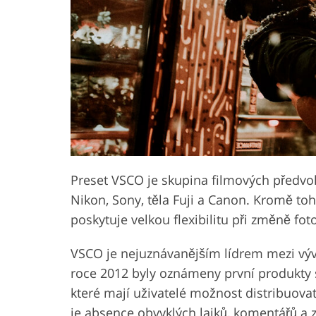
Služby retušování produktů
Služby retušování š
Preset VSCO je skupina filmových předvo
Nikon, Sony, těla Fuji a Canon. Kromě to
poskytuje velkou flexibilitu při změně foto
VSCO je nejuznávanějším lídrem mezi vývoj
roce 2012 byly oznámeny první produkty 
které mají uživatelé možnost distribuova
je absence obvyklých lajků, komentářů a 