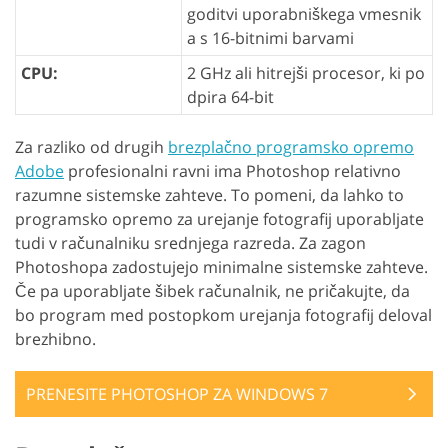
goditvi uporabniškega vmesnik
a s 16-bitnimi barvami
CPU:
2 GHz ali hitrejši procesor, ki po
dpira 64-bit
Za razliko od drugih
brezplačno programsko opremo
Adobe
profesionalni ravni ima Photoshop relativno
razumne sistemske zahteve. To pomeni, da lahko to
programsko opremo za urejanje fotografij uporabljate
tudi v računalniku srednjega razreda. Za zagon
Photoshopa zadostujejo minimalne sistemske zahteve.
Če pa uporabljate šibek računalnik, ne pričakujte, da
bo program med postopkom urejanja fotografij deloval
brezhibno.
PRENESITE PHOTOSHOP ZA WINDOWS 7