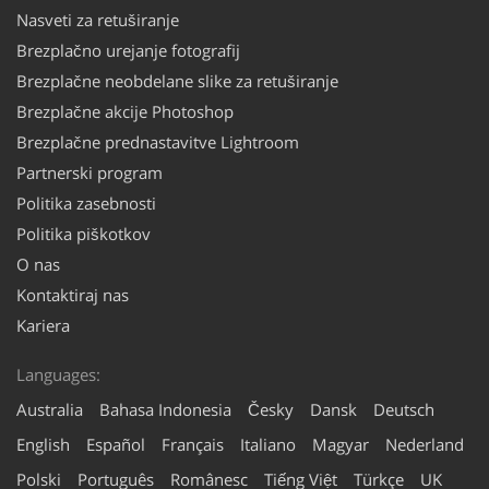
Nasveti za retuširanje
Brezplačno urejanje fotografij
Brezplačne neobdelane slike za retuširanje
Brezplačne akcije Photoshop
Brezplačne prednastavitve Lightroom
Partnerski program
Politika zasebnosti
Politika piškotkov
O nas
Kontaktiraj nas
Kariera
Languages:
Australia
Bahasa Indonesia
Česky
Dansk
Deutsch
English
Español
Français
Italiano
Magyar
Nederland
Polski
Português
Românesc
Tiếng Việt
Türkçe
UK