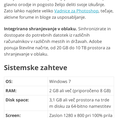
glavno orodje in pogosto želijo deliti svoje izkušnje.
Zato lahko najdete veliko
Vadnice za Photoshop
, tečaje,
aktivne forume in bloge za usposabljanje.
Integrirano shranjevanje v oblaku.
Sinhronizirate in
dostopate do potrebnih datotek iz različnih
računalnikov v različnih mestih in državah. Adobe
ponuja številne načrte, od 20 GB do 10 TB prostora za
shranjevanje v oblaku.
Sistemske zahteve
OS:
Windows 7
RAM:
2 GB ali več (priporočeno 8 GB)
Disk space:
3,1 GB ali več prostora na trde
m disku za 64-bitno namestitev
Screen:
Zaslon 1280 x 800 pri 100% prila