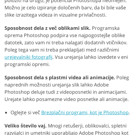
položiti na drugo, je potencial Photoshopa neomejen.
Možno je celo izpiranje določenih barv, da bi bile vaše
slike izrazitega videza in vizualne privlačnosti.
Sposobnost dela z več oblikami slik.
Programska
oprema Photoshop podpira vse najpogostejše oblike
datotek, zato vam ni treba nalagati dodatnih vtičnikov.
Poleg tega vam ni treba preklapljati med različnimi
urejevalniki fotografij
. Vsa urejanja lahko izvedete v eni
programski opremi.
Sposobnost dela s plastmi videa ali animacije.
Poleg
naprednih možnosti urejanja slik lahko Adobe
Photoshop deluje tudi z videoposnetki in animacijami.
Urejate lahko posamezne video posnetke ali animacije.
Oglejte si več
Brezplačni programi, kot je Photoshop
.
Veliko število vaj.
Mnogi retušerji, oblikovalci, spletni
razvijalci in umetniki uporabljajo Adobe Photoshop kot