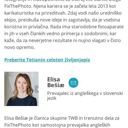
FixThePhoto. Njena kariera se je začela leta 2013 kot
karikaturistka na prireditvah. Zdaj vodi našo uredniško
ekipo, preizkuša nove ideje in zagotavlja, da je vsebina
koristna in privlačna. Rada ima starodobne fotoaparate
in jih v vseh člankih vedno primerja s sodobnimi, kar
kaže, da za neverjetne rezultate ni nujno vlagati v čisto
novo opremo.
Preberite Tetianin celoten življenjepis
Elisa
Bešiæ
Prevajalec iz angleškega v slovenski
jezik
Elisa Bešiæ je članica skupine TWB in trenutno dela za
FixThePhoto kot samostojna prevajalka angleških