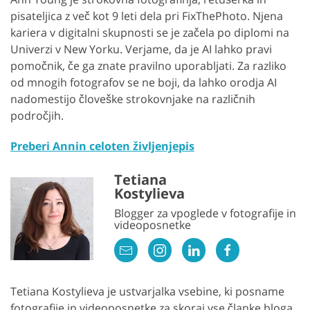
pisateljica z več kot 9 leti dela pri FixThePhoto. Njena
kariera v digitalni skupnosti se je začela po diplomi na
Univerzi v New Yorku. Verjame, da je AI lahko pravi
pomočnik, če ga znate pravilno uporabljati. Za razliko
od mnogih fotografov se ne boji, da lahko orodja AI
nadomestijo človeške strokovnjake na različnih
področjih.
Preberi Annin celoten življenjepis
Tetiana
Kostylieva
Blogger za vpoglede v fotografije in
videoposnetke
Tetiana Kostylieva je ustvarjalka vsebine, ki posname
fotografije in videoposnetke za skoraj vse članke bloga