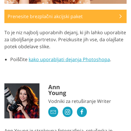
Prenesite brezplačni akcijski paket
To je niz najbolj uporabnih dejanj, ki jih lahko uporabite
za izboljšanje portretov. Preizkusite jih vse, da olajšate
potek obdelave slike.
Poiščite
kako uporabljati dejanja Photoshopa
.
Ann
Young
Vodniki za retuširanje Writer
Ann Young je strokovna fotografinja, retušerka in