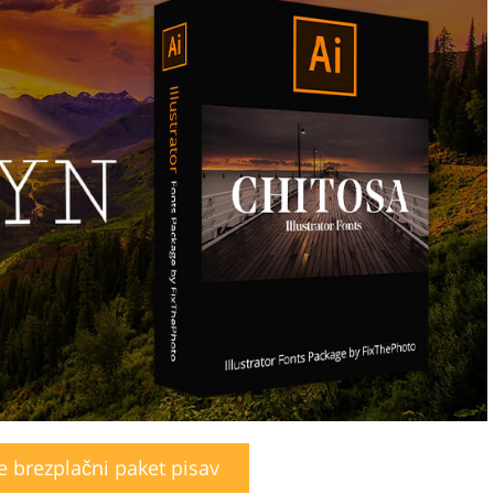
e brezplačni paket pisav