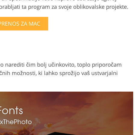
orabljati ta program za svoje oblikovalske projekte.
PRENOS ZA MAC
elo narediti čim bolj učinkovito, toplo priporočam
čnih možnosti, ki lahko sprožijo vaš ustvarjalni