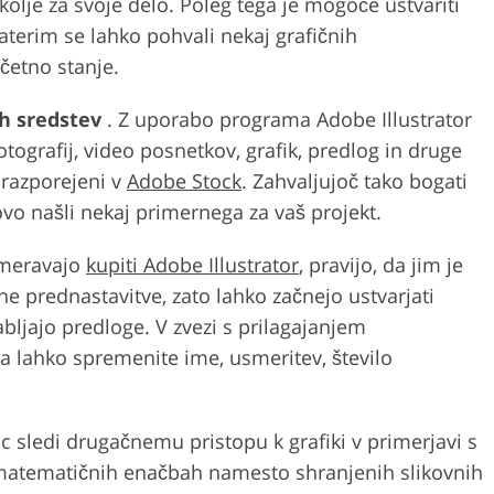
kolje za svoje delo. Poleg tega je mogoče ustvariti
terim se lahko pohvali nekaj grafičnih
ačetno stanje.
ih sredstev
. Z uporabo programa Adobe Illustrator
tografij, video posnetkov, grafik, predlog in druge
 razporejeni v
Adobe Stock
. Zahvaljujoč tako bogati
ovo našli nekaj primernega za vaš projekt.
nameravajo
kupiti Adobe Illustrator
, pravijo, da jim je
ne prednastavitve, zato lahko začnejo ustvarjati
bljajo predloge. V zvezi s prilagajanjem
a lahko spremenite ime, usmeritev, število
Mac sledi drugačnemu pristopu k grafiki v primerjavi s
a matematičnih enačbah namesto shranjenih slikovnih