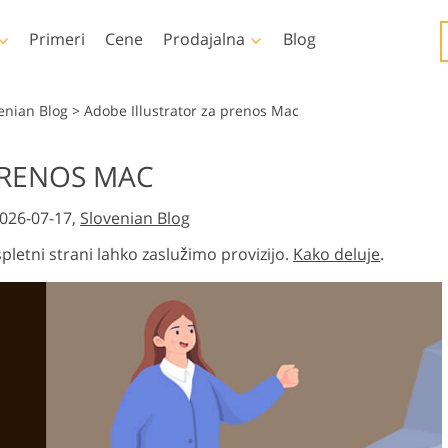
Primeri
Cene
Prodajalna
Blog
op
Templates
Video
enian Blog
>
Adobe Illustrator za prenos Mac
a
Vse šablone
LUT-ji za urejanje vide
PRENOS MAC
Urejanje fotografij
Urejanje fotografij
Marketinške predloge
Profesionalni video
lesa
novorojenčka
nepremičnin
prekrivni elementi
2026-07-17,
Slovenian Blog
oshopu
Valentinove voščilnice
e
Poročna vabila
letni strani lahko zaslužimo provizijo.
Kako deluje
.
ctions
Vabilo na otroško zabavo
rivanj
varjeni z
Manipulacija s
Obnova fotografij
genco
fotografijami