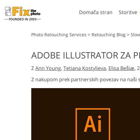
Domača stran
Storitve
FOUNDED IN 2003
Lightroom
Photosh
Photo Retouching Services
>
Retouching Blog
>
Slov
Prednastavitve Lightroom
Dejanja Photoshop
ADOBE ILLUSTRATOR ZA 
Zbirke prednastavitev LR
Photoshop čopiči
Retuširanje portreta
Retuširanje te
Z
Ann Young
,
Tetiana Kostylieva
,
Elisa Bešiæ
, 
Prednastavitve najboljše
Prekrivanja v Phot
ponudbe
Photoshop tekstur
Z nakupom prek partnerskih povezav na naši sp
Mobilne prednastavitve
Celotne zbirke Ps A
Celotni paketi prek
Ps
Modeli oblačil, ust
Urejanje poročnih fotografij
umetno inteli