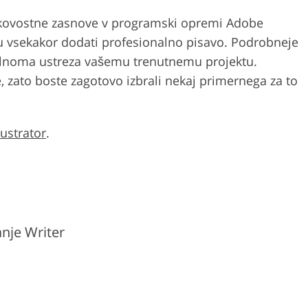
 kakovostne zasnove v programski opremi Adobe
u vsekakor dodati profesionalno pisavo. Podrobneje
popolnoma ustreza vašemu trenutnemu projektu.
, zato boste zagotovo izbrali nekaj primernega za to
lustrator
.
anje Writer