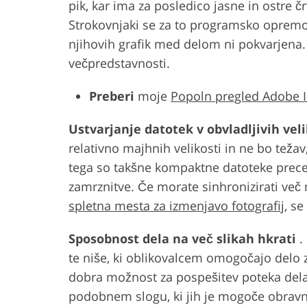
pik, kar ima za posledico jasne in ostre črt
Strokovnjaki se za to programsko opremo o
njihovih grafik med delom ni pokvarjena.
večpredstavnosti.
Preberi
moje
Popoln pregled Adobe Il
Ustvarjanje datotek v obvladljivih vel
relativno majhnih velikosti in ne bo težav
tega so takšne kompaktne datoteke prece
zamrznitve. Če morate sinhronizirati več
spletna mesta za izmenjavo fotografij
, se
Sposobnost dela na več slikah hkrati
.
te niše, ki oblikovalcem omogočajo delo 
dobra možnost za pospešitev poteka dela i
podobnem slogu, ki jih je mogoče obravn