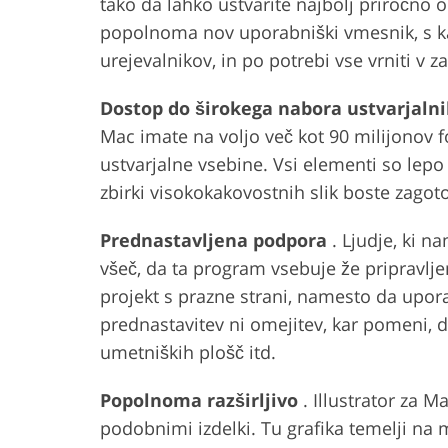
tako da lahko ustvarite najbolj priročno o
popolnoma nov uporabniški vmesnik, s ka
urejevalnikov, in po potrebi vse vrniti v z
Dostop do širokega nabora ustvarjaln
Mac imate na voljo več kot 90 milijonov fo
ustvarjalne vsebine. Vsi elementi so lepo
zbirki visokokakovostnih slik boste zagot
Prednastavljena podpora
. Ljudje, ki 
všeč, da ta program vsebuje že pripravlje
projekt s prazne strani, namesto da upora
prednastavitev ni omejitev, kar pomeni, d
umetniških plošč itd.
Popolnoma razširljivo
. Illustrator za 
podobnimi izdelki. Tu grafika temelji n