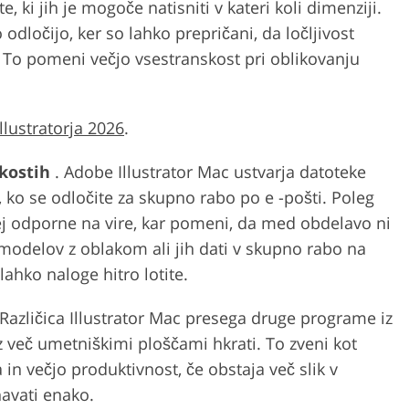
e, ki jih je mogoče natisniti v kateri koli dimenziji.
dločijo, ker so lahko prepričani, da ločljivost
 To pomeni večjo vsestranskost pri oblikovanju
lustratorja 2026
.
ikostih
. Adobe Illustrator Mac ustvarja datoteke
, ko se odločite za skupno rabo po e -pošti. Poleg
j odporne na vire, kar pomeni, da med obdelavo ni
 modelov z oblakom ali jih dati v skupno rabo na
 lahko naloge hitro lotite.
 Različica Illustrator Mac presega druge programe iz
z več umetniškimi ploščami hkrati. To zveni kot
n večjo produktivnost, če obstaja več slik v
avati enako.