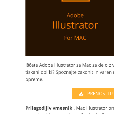
Urejanje fotografij izdelka
Urejanje fotografi
Iščete Adobe Illustrator za Mac za delo z v
tiskani obliki? Spoznajte zakonit in vare
opreme.
PRENOS ILL
Prilagodljiv vmesnik
. Mac Illustrator 