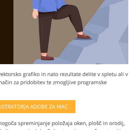
Storitve urejanja videa
j nakita
Podatki za usposabljanje AI
ektorsko grafiko in nato rezultate delite v spletu ali v
n način za pridobitev te zmogljive programske
USTRATORJA ADOBE ZA MAC
omogoča spreminjanje položaja oken, plošč in orodij,