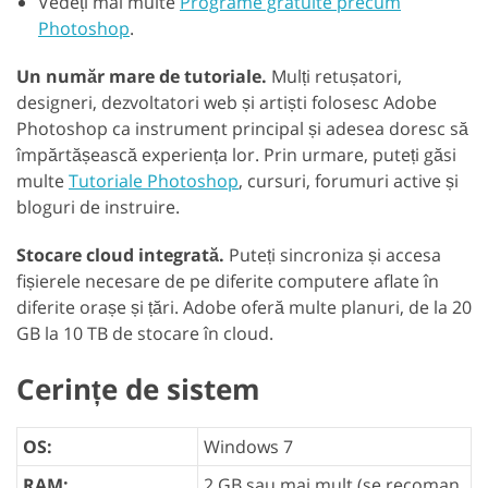
Vedeți mai multe
Programe gratuite precum
Photoshop
.
Un număr mare de tutoriale.
Mulți retușatori,
designeri, dezvoltatori web și artiști folosesc Adobe
Photoshop ca instrument principal și adesea doresc să
împărtășească experiența lor. Prin urmare, puteți găsi
multe
Tutoriale Photoshop
, cursuri, forumuri active și
bloguri de instruire.
Stocare cloud integrată.
Puteți sincroniza și accesa
fișierele necesare de pe diferite computere aflate în
diferite orașe și țări. Adobe oferă multe planuri, de la 20
GB la 10 TB de stocare în cloud.
Cerințe de sistem
OS:
Windows 7
RAM:
2 GB sau mai mult (se recoman