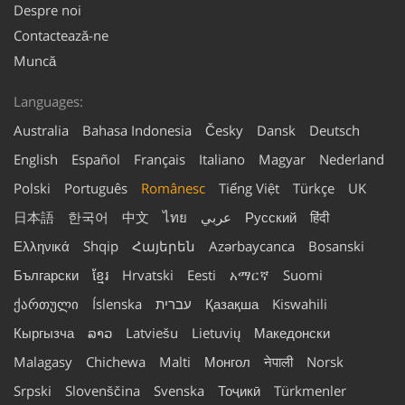
Despre noi
Contactează-ne
Muncă
Languages:
Australia
Bahasa Indonesia
Česky
Dansk
Deutsch
English
Español
Français
Italiano
Magyar
Nederland
Polski
Português
Românesc
Tiếng Việt
Türkçe
UK
日本語
한국어
中文
ไทย
عربي
Русский
हिंदी
Ελληνικά
Shqip
Հայերեն
Azərbaycanca
Bosanski
Български
ខ្មែរ
Hrvatski
Eesti
አማርኛ
Suomi
ქართული
Íslenska
עברית
Қазақша
Kiswahili
Кыргызча
ລາວ
Latviešu
Lietuvių
Македонски
Malagasy
Chichewa
Malti
Монгол
नेपाली
Norsk
Srpski
Slovenščina
Svenska
Тоҷикӣ
Türkmenler