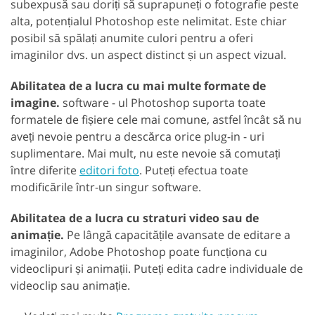
subexpusă sau doriți să suprapuneți o fotografie peste
alta, potențialul Photoshop este nelimitat. Este chiar
posibil să spălați anumite culori pentru a oferi
imaginilor dvs. un aspect distinct și un aspect vizual.
Abilitatea de a lucra cu mai multe formate de
imagine.
software - ul Photoshop suporta toate
formatele de fișiere cele mai comune, astfel încât să nu
aveți nevoie pentru a descărca orice plug-in - uri
suplimentare. Mai mult, nu este nevoie să comutați
între diferite
editori foto
. Puteți efectua toate
modificările într-un singur software.
Abilitatea de a lucra cu straturi video sau de
animație.
Pe lângă capacitățile avansate de editare a
imaginilor, Adobe Photoshop poate funcționa cu
videoclipuri și animații. Puteți edita cadre individuale de
videoclip sau animație.