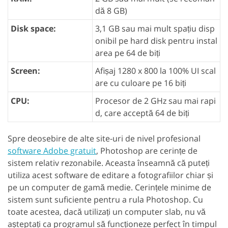
dă 8 GB)
Disk space:
3,1 GB sau mai mult spațiu disp
onibil pe hard disk pentru instal
area pe 64 de biți
Screen:
Afișaj 1280 x 800 la 100% UI scal
are cu culoare pe 16 biți
CPU:
Procesor de 2 GHz sau mai rapi
d, care acceptă 64 de biți
Spre deosebire de alte site-uri de nivel profesional
software Adobe gratuit
, Photoshop are cerințe de
sistem relativ rezonabile. Aceasta înseamnă că puteți
utiliza acest software de editare a fotografiilor chiar și
pe un computer de gamă medie. Cerințele minime de
sistem sunt suficiente pentru a rula Photoshop. Cu
toate acestea, dacă utilizați un computer slab, nu vă
așteptați ca programul să funcționeze perfect în timpul