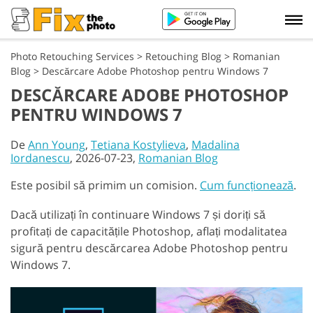
Photo Retouching Services
>
Retouching Blog
>
Romanian
Blog
>
Descărcare Adobe Photoshop pentru Windows 7
DESCĂRCARE ADOBE PHOTOSHOP
PENTRU WINDOWS 7
De
Ann Young
,
Tetiana Kostylieva
,
Madalina
Iordanescu
, 2026-07-23,
Romanian Blog
Este posibil să primim un comision.
Cum funcționează
.
Dacă utilizați în continuare Windows 7 și doriți să
profitați de capacitățile Photoshop, aflați modalitatea
sigură pentru descărcarea Adobe Photoshop pentru
Windows 7.