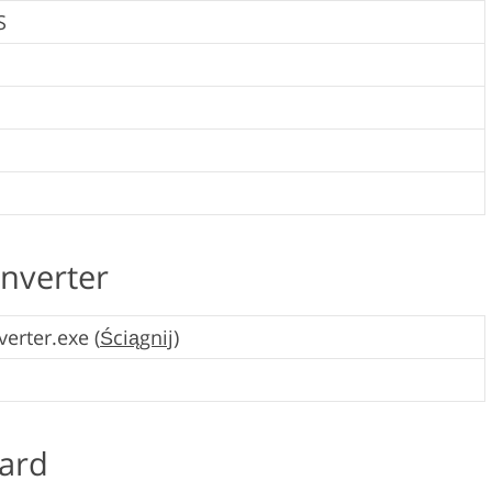
S
nverter
erter.exe (
Ściągnij
)
ard