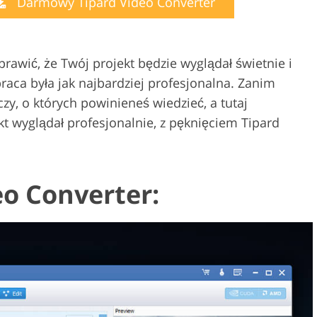
Darmowy Tipard Video Converter
Usługi edycji wideo
 biżuterii
Dane Treningowe AI
rawić, że Twój projekt będzie wyglądał świetnie i
aca była jak najbardziej profesjonalna. Zanim
czy, o których powinieneś wiedzieć, a tutaj
ekt wyglądał profesjonalnie, z pęknięciem Tipard
eo Converter: