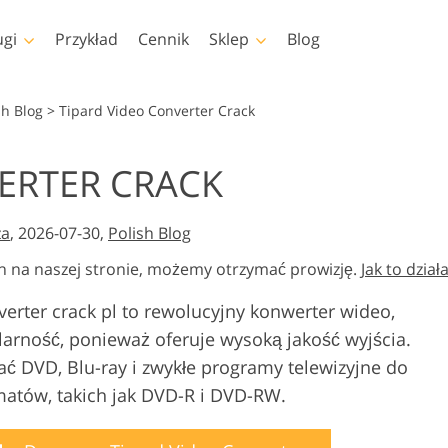
ugi
Przykład
Cennik
Sklep
Blog
shop
Templates
Video
sh Blog
>
Tipard Video Converter Crack
pa
Szablony
Profesjonalny LUTs
ERTER CRACK
Retusz zdjęć dla dzieci
Usługi edycji zdjęć
op
Szablony marketingowe
Nakładki wideo
iała
Usługi
nieruchomości
shopa
Kartki walentynkowe
za
, 2026-07-30,
Polish Blog
shopa
Zaproszenia ślubne
h na naszej stronie, możemy otrzymać prowizję.
Jak to dział
lekcje
Zaproszenie na urodziny
dla dzieci
 Kolekcje
erter crack pl to rewolucyjny konwerter wideo,
dzieży
Usługi manipulacji
larność, ponieważ oferuje wysoką jakość wyjścia.
e przez
Foto Przywracanie Usłu
obrazem
eligencję
 DVD, Blu-ray i zwykłe programy telewizyjne do
atów, takich jak DVD-R i DVD-RW.