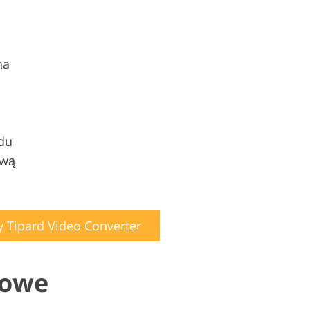
na
du
twą
Tipard Video Converter
mowe