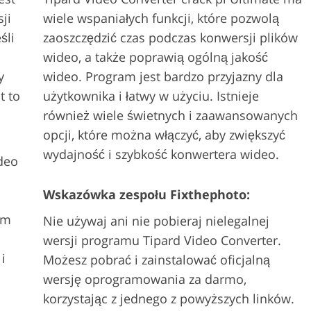
ji
wiele wspaniałych funkcji, które pozwolą
śli
zaoszczędzić czas podczas konwersji plików
i
wideo, a także poprawią ogólną jakość
y
wideo. Program jest bardzo przyjazny dla
t to
użytkownika i łatwy w użyciu. Istnieje
również wiele świetnych i zaawansowanych
opcji, które można włączyć, aby zwiększyć
wydajność i szybkość konwertera wideo.
deo
Wskazówka zespołu Fixthephoto:
ym
Nie używaj ani nie pobieraj nielegalnej
wersji programu Tipard Video Converter.
i
Możesz pobrać i zainstalować oficjalną
wersję oprogramowania za darmo,
korzystając z jednego z powyższych linków.