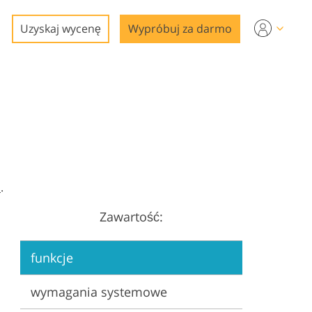
Uzyskaj wycenę
Wypróbuj za darmo
a
.
Zawartość:
gi
funkcje
wymagania systemowe