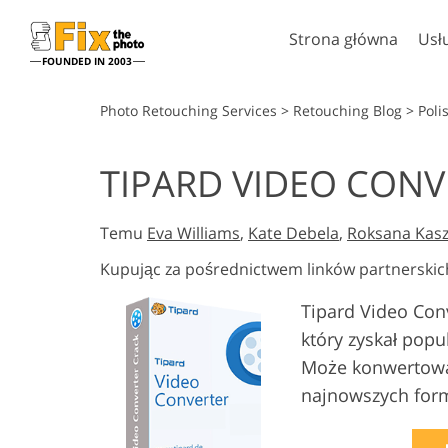
Strona główna
Usł
FOUNDED IN 2003
Lightroom
Photo
Photo Retouching Services
>
Retouching Blog
>
Poli
Ustawienia Lightroom
Akcje Photosho
TIPARD VIDEO CONV
Całe kolekcje ustawień
Pędzle Photosh
Usługi retuszu w głowę
Retusz c
wstępnych LR
Nakładki Photo
Temu
Eva Williams
,
Kate Debela
,
Roksana Kas
Najlepsza oferta Presets
Tekstury Photo
Kolekcja mobilna
Kupując za pośrednictwem linków partnerskic
Ps Akcje Całe ko
Ps Nakładki Całe
Tipard Video Conv
Modele o
Usługi edycji zdjęć
który zyskał popu
generowan
ślubnych
sztuczną int
Może konwertować
najnowszych form