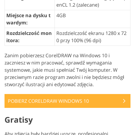
enCL 1.2 (zalecane)
Miejsce na dysku t
4GB
wardym:
Rozdzielczość mon
Rozdzielczość ekranu 1280 x 72
itora:
0 przy 100% (96 dpi)
Zanim pobierzesz CorelDRAW na Windows 10 i
zaczniesz w nim pracować, sprawdź wymagania
systemowe, jakie musi spełniać Twój komputer. W
przeciwnym razie program zwolni i nie będziesz mógł
stworzyć ilustracji ani edytować zdjęcia.
POBIERZ CORELDRAW WINDOWS 10
Gratisy
Aby zdjęcia były bardziej urocze, profesjonalni