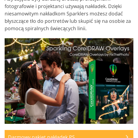
fotografowie i projektanci używają nakładek. Dzięki
niesamowitym nakładkom Sparklers możesz dodać
błyszczące tło do portretów lub skupić się na osobie za
pomocą spiralnych świecących linii.
Darmowy pakiet nakładek PS