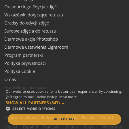
Outsourcingu Edycja zdjęć
Wskazówki dotyczące retuszu
Gratisy do edycji zdjęć
Surowe zdjęcia do retuszu
Darmowe akcje Photoshop
Darmowe ustawienia Lightroom
Program partnerski
Polityka prywatności
Polityka Cookie
O nas
Skontaktuj się z nami
Our website uses cookies for a better user experience. By continuing,
Praca
you agree to our Cookie Policy.
Read more
SHOW ALL PARTNERS
(847) →
Languages:
SELECT MORE OPTIONS
Australia
Bahasa Indonesia
Česky
Dansk
Deutsch
ACCEPT ALL
English
Español
Français
Italiano
Magyar
Nederland