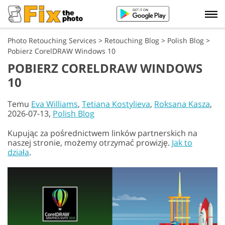
Photo Retouching Services
>
Retouching Blog
>
Polish Blog
>
Pobierz CorelDRAW Windows 10
POBIERZ CORELDRAW WINDOWS
10
Temu
Eva Williams
,
Tetiana Kostylieva
,
Roksana Kasza
,
2026-07-13,
Polish Blog
Kupując za pośrednictwem linków partnerskich na
naszej stronie, możemy otrzymać prowizję.
Jak to
działa
.