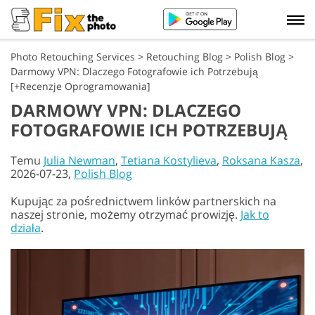
Photo Retouching Services
>
Retouching Blog
>
Polish Blog
>
Darmowy VPN: Dlaczego Fotografowie ich Potrzebują
[+Recenzje Oprogramowania]
DARMOWY VPN: DLACZEGO
FOTOGRAFOWIE ICH POTRZEBUJĄ
Temu
Julia Newman
,
Tetiana Kostylieva
,
Roksana Kasza
,
2026-07-23,
Polish Blog
Kupując za pośrednictwem linków partnerskich na
naszej stronie, możemy otrzymać prowizję.
Jak to
działa
.