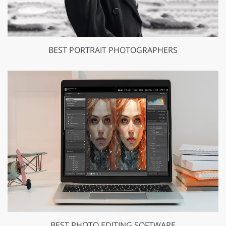
BEST PORTRAIT PHOTOGRAPHERS
BEST PHOTO EDITING SOFTWARE