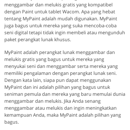
menggambar dan melukis gratis yang kompatibel
dengan Paint untuk tablet Wacom. Apa yang hebat
tentang MyPaint adalah mudah digunakan. MyPaint
juga bagus untuk mereka yang suka mencoba-coba
seni digital tetapi tidak ingin membeli atau mengunduh
paket perangkat lunak khusus.
MyPaint adalah perangkat lunak menggambar dan
melukis gratis yang bagus untuk mereka yang
menyukai seni dan menggambar serta mereka yang
memiliki pengalaman dengan perangkat lunak seni.
Dengan kata lain, siapa pun dapat menggunakan
MyPaint dan ini adalah pilihan yang bagus untuk
seniman pemula dan mereka yang baru memulai dunia
menggambar dan melukis. Jika Anda senang
menggambar atau melukis dan ingin meningkatkan
kemampuan Anda, maka MyPaint adalah pilihan yang
bagus.