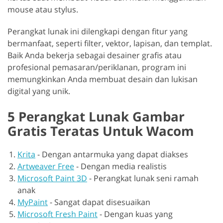
mouse atau stylus.
Perangkat lunak ini dilengkapi dengan fitur yang
bermanfaat, seperti filter, vektor, lapisan, dan templat.
Baik Anda bekerja sebagai desainer grafis atau
profesional pemasaran/periklanan, program ini
memungkinkan Anda membuat desain dan lukisan
digital yang unik.
5 Perangkat Lunak Gambar
Gratis Teratas Untuk Wacom
Krita
-
Dengan antarmuka yang dapat diakses
Artweaver Free
-
Dengan media realistis
Microsoft Paint 3D
-
Perangkat lunak seni ramah
anak
MyPaint
-
Sangat dapat disesuaikan
Microsoft Fresh Paint
-
Dengan kuas yang