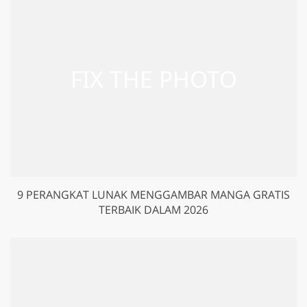
9 PERANGKAT LUNAK MENGGAMBAR MANGA GRATIS
TERBAIK DALAM 2026