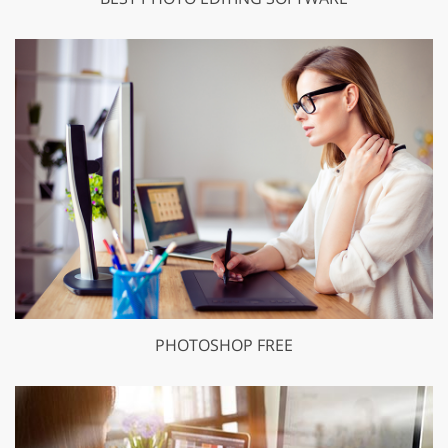
PHOTOSHOP FREE