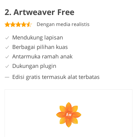
2. Artweaver Free
Dengan media realistis
Mendukung lapisan
Berbagai pilihan kuas
Antarmuka ramah anak
Dukungan plugin
Edisi gratis termasuk alat terbatas