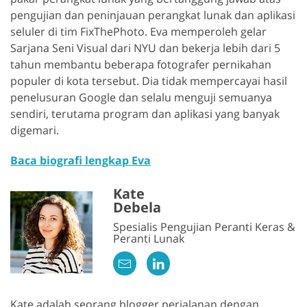
pengujian dan peninjauan perangkat lunak dan aplikasi
seluler di tim FixThePhoto. Eva memperoleh gelar
Sarjana Seni Visual dari NYU dan bekerja lebih dari 5
tahun membantu beberapa fotografer pernikahan
populer di kota tersebut. Dia tidak mempercayai hasil
penelusuran Google dan selalu menguji semuanya
sendiri, terutama program dan aplikasi yang banyak
digemari.
Baca biografi lengkap Eva
Kate
Debela
Spesialis Pengujian Peranti Keras &
Peranti Lunak
Kate adalah seorang blogger perjalanan dengan