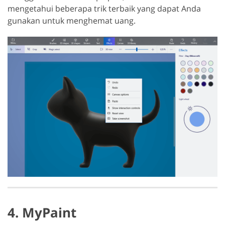
mengetahui beberapa trik terbaik yang dapat Anda
gunakan untuk menghemat uang.
4. MyPaint