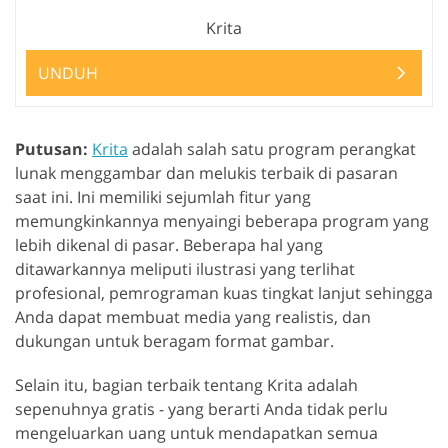
Krita
UNDUH
Putusan:
Krita
adalah salah satu program perangkat
lunak menggambar dan melukis terbaik di pasaran
saat ini. Ini memiliki sejumlah fitur yang
memungkinkannya menyaingi beberapa program yang
lebih dikenal di pasar. Beberapa hal yang
ditawarkannya meliputi ilustrasi yang terlihat
profesional, pemrograman kuas tingkat lanjut sehingga
Anda dapat membuat media yang realistis, dan
dukungan untuk beragam format gambar.
Selain itu, bagian terbaik tentang Krita adalah
sepenuhnya gratis - yang berarti Anda tidak perlu
mengeluarkan uang untuk mendapatkan semua