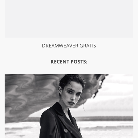
DREAMWEAVER GRATIS
RECENT POSTS: