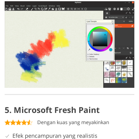
5. Microsoft Fresh Paint
Dengan kuas yang meyakinkan
Efek pencampuran yang realistis