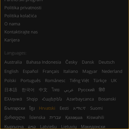
Politika privatnosti
Politika kolačića
O nama
Kontaktirajte nas
Karijera
Languages:
Australia
Bahasa Indonesia
Česky
Dansk
Deutsch
English
Español
Français
Italiano
Magyar
Nederland
Polski
Português
Românesc
Tiếng Việt
Türkçe
UK
日本語
한국어
中文
ไทย
عربي
Русский
हिंदी
Ελληνικά
Shqip
Հայերեն
Azərbaycanca
Bosanski
Български
ខ្មែរ
Hrvatski
Eesti
አማርኛ
Suomi
ქართული
Íslenska
עברית
Қазақша
Kiswahili
Кыргызча
ລາວ
Latviešu
Lietuvių
Македонски