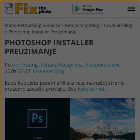
Photo Retouching Services
>
Retouching Blog
>
Croatian Blog
>
Photoshop Installer Preuzimanje
PHOTOSHOP INSTALLER
PREUZIMANJE
Po
Ann Young
,
Tetiana Kostylieva
,
Blaženka Slavić
,
2026-07-29,
Croatian Blog
Kada kupujete putem affiliate veza na našoj stranici,
možemo zaraditi proviziju. Evo
kako to radi
.