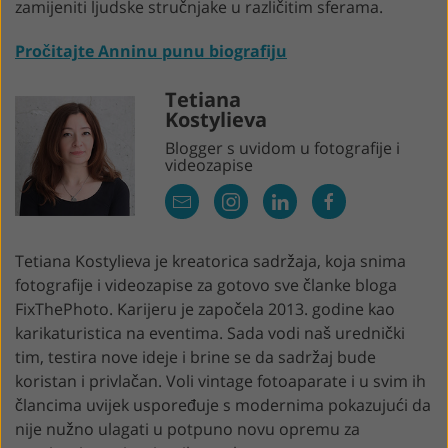
zamijeniti ljudske stručnjake u različitim sferama.
Pročitajte Anninu punu biografiju
Tetiana
Kostylieva
Blogger s uvidom u fotografije i
videozapise
Tetiana Kostylieva je kreatorica sadržaja, koja snima
fotografije i videozapise za gotovo sve članke bloga
FixThePhoto. Karijeru je započela 2013. godine kao
karikaturistica na eventima. Sada vodi naš urednički
tim, testira nove ideje i brine se da sadržaj bude
koristan i privlačan. Voli vintage fotoaparate i u svim ih
člancima uvijek uspoređuje s modernima pokazujući da
nije nužno ulagati u potpuno novu opremu za