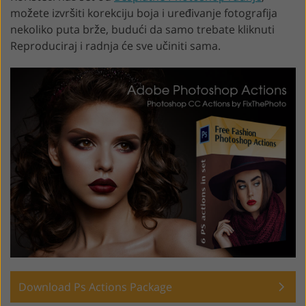
možete izvršiti korekciju boja i uređivanje fotografija
nekoliko puta brže, budući da samo trebate kliknuti
Reproduciraj i radnja će sve učiniti sama.
Download Ps Actions Package