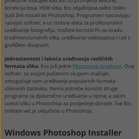
praktične značajke kao što su promjena veličine,
korekcija boja, HDR slika, što objašnjava zašto toliko
ljudi želi instalirati Photoshop. Programeri nastavljaju
razvijati softver, a uz stotine alata za profesionalno
uređivanje fotografija, možete koristiti Ps za izradu
trodimenzionalnih slika, uređivanje videozapisa i rad s
grafičkim dizajnom.
Jednostavnost i lakoća uređivanja različitih
formata slika
. Evo još jedne
Photoshop prednost
. Ovaj
softver, sa svojim početnim skupom značajki,
omogućuje vam uređivanje popularnih formata
slikovnih datoteka. Nema potrebe koristiti druge
programe za djelomično uređivanje u njima, a zatim
uvesti sliku u Photoshop za posljednje dorade. Sve što
trebate već je uključeno u Photoshop.
Windows Photoshop Installer