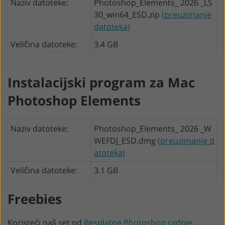
Naziv datoteke:
Photoshop_Elements_ 2026 _LS
30_win64_ESD.zip
(preuzimanje
datoteka)
Veličina datoteke:
3.4 GB
Instalacijski program za Mac
Photoshop Elements
Naziv datoteke:
Photoshop_Elements_ 2026 _W
WEFDJ_ESD.dmg
(preuzimanje d
atoteka)
Veličina datoteke:
3.1 GB
Freebies
Koristeći naš set od
Besplatne Photoshop radnje
,