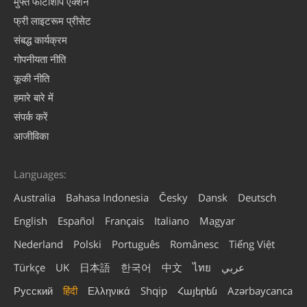
मुफ्त फोटोशॉप एक्शन
फ्री लाइटरूम प्रीसेट
संबद्ध कार्यक्रम
गोपनीयता नीति
कूकी नीति
हमारे बारे में
संपर्क करें
आजीविका
Languages:
Australia
Bahasa Indonesia
Česky
Dansk
Deutsch
English
Español
Français
Italiano
Magyar
Nederland
Polski
Português
Românesc
Tiếng Việt
Türkçe
UK
日本語
한국어
中文
ไทย
عربي
Русский
हिंदी
Ελληνικά
Shqip
Հայերեն
Azərbaycanca