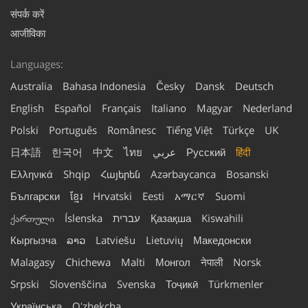
संपर्क करें
आजीविका
Languages:
Australia
Bahasa Indonesia
Česky
Dansk
Deutsch
English
Español
Français
Italiano
Magyar
Nederland
Polski
Português
Românesc
Tiếng Việt
Türkçe
UK
日本語
한국어
中文
ไทย
عربي
Русский
हिंदी
Ελληνικά
Shqip
Հայերեն
Azərbaycanca
Bosanski
Български
ខ្មែរ
Hrvatski
Eesti
አማርኛ
Suomi
ქართული
Íslenska
עברית
Қазақша
Kiswahili
Кыргызча
ລາວ
Latviešu
Lietuvių
Македонски
Malagasy
Chichewa
Malti
Монгол
नेपाली
Norsk
Srpski
Slovenščina
Svenska
Тоҷикӣ
Türkmenler
Українська
Oʻzbekcha