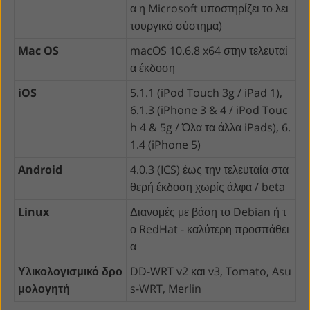
α η Microsoft υποστηρίζει το λει
τουργικό σύστημα)
Mac OS
macOS 10.6.8 x64 στην τελευταί
α έκδοση
iOS
5.1.1 (iPod Touch 3g / iPad 1),
6.1.3 (iPhone 3 & 4 / iPod Touc
h 4 & 5g / Όλα τα άλλα iPads), 6.
1.4 (iPhone 5)
Android
4.0.3 (ICS) έως την τελευταία στα
θερή έκδοση χωρίς άλφα / beta
Linux
Διανομές με βάση το Debian ή τ
ο RedHat - καλύτερη προσπάθει
α
Υλικολογισμικό δρο
DD-WRT v2 και v3, Tomato, Asu
μολογητή
s-WRT, Merlin