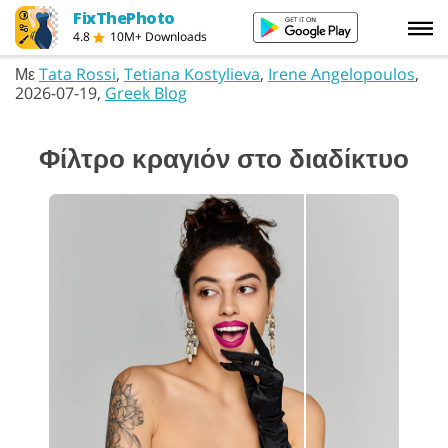
FixThePhoto
4.8
10M+ Downloads
Με
Tata Rossi
,
Tetiana Kostylieva
,
Irene Angelopoulos
,
2026-07-19,
Greek Blog
Φίλτρο κραγιόν στο διαδίκτυο