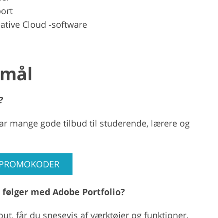
ort
ative Cloud -software
smål
?
r mange gode tilbud til studerende, lærere og
 PROMOKODER
r følger med Adobe Portfolio?
out, får du snesevis af værktøjer og funktioner,