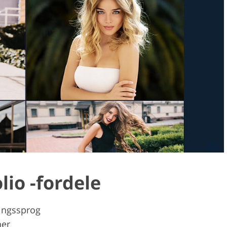
lio -fordele
ingssprog
ner