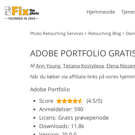
Hjemmeside
Tjene
FOUNDED IN 2003
Lightroom
Pho
Photo Retouching Services
>
Retouching Blog
>
Dan
Lightroom-
Photoshop 
ADOBE PORTFOLIO GRATI
forudindstillinger
Photoshop 
Portrætretouchering
Kropsr
LR Preset Collections
Af
Ann Young
,
Tetiana Kostylieva
,
Elena Nisse
Photoshop-o
Forudindstillinger for
Photoshop t
Når du køber via affiliate-links på vores hjemm
bedste tilbud
Hele Ps Act
Mobile Presets
Adobe Portfolio
samlinger
Hele Ps Ove
Redigering af
AI-generer
Score
(4.5/5)
bryllupsbilleder
Anmeldelser: 590
Licens: Gratis prøveperiode
Downloads: 11.8k
Version: 20.0.0