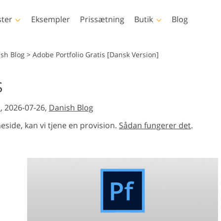
ster
Eksempler
Prissætning
Butik
Blog
toshop
Templates
Video
ish Blog
>
Adobe Portfolio Gratis [Dansk Version]
handlinger
Alle skabeloner
LUT'er til video
S
Billedredigering a
børster
Marketing skabeloner
Professionelle
etouchering
Nyfødt fotoredigering
ejendom
videooverlejrin
n
, 2026-07-26,
Danish Blog
verlejringer
Valentinsdagskort
eksturer
Bryllupsinvitationer
eside, kan vi tjene en provision.
Sådan fungerer det
.
ions-
Invitation til børnefest
rlays bundter
ede modeller til
Foto manipulation
Foto restaurer
tøj