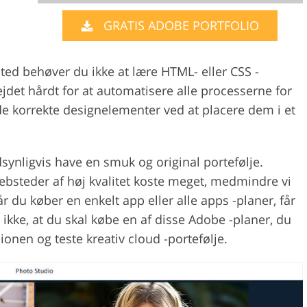
GRATIS ADOBE PORTFOLIO
Videoredigeringstj
ring af smykker
AI-træningsdata
ted behøver du ikke at lære HTML- eller CSS -
det hårdt for at automatisere alle processerne for
f de korrekte designelementer ved at placere dem i et
dsynligvis have en smuk og original portefølje.
 websteder af høj kvalitet koste meget, medmindre vi
r du køber en enkelt app eller alle apps -planer, får
ikke, at du skal købe en af disse Adobe -planer, du
ionen og teste kreativ cloud -portefølje.