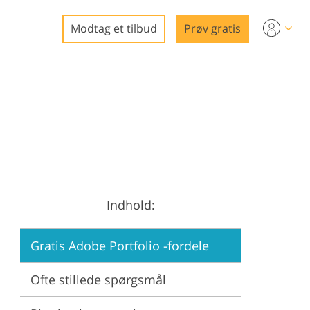
Modtag et tilbud
Prøv gratis
redigering
f fast
ger
Indhold:
ing
Gratis Adobe Portfolio -fordele
Ofte stillede spørgsmål