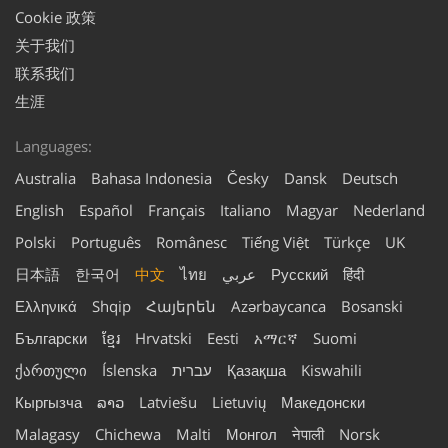
Cookie 政策
关于我们
联系我们
生涯
Languages:
Australia
Bahasa Indonesia
Česky
Dansk
Deutsch
English
Español
Français
Italiano
Magyar
Nederland
Polski
Português
Românesc
Tiếng Việt
Türkçe
UK
日本語
한국어
中文
ไทย
عربي
Русский
हिंदी
Ελληνικά
Shqip
Հայերեն
Azərbaycanca
Bosanski
Български
ខ្មែរ
Hrvatski
Eesti
አማርኛ
Suomi
ქართული
Íslenska
עברית
Қазақша
Kiswahili
Кыргызча
ລາວ
Latviešu
Lietuvių
Македонски
Malagasy
Chichewa
Malti
Монгол
नेपाली
Norsk