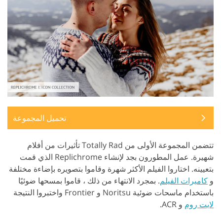
تحميل المجموعة
تتضمن المجموعة الأولى من Totally Rad تأثيرات من أفلام
شهيرة. عمل المطورون بجد لإنشاء Replichrome الذي قمت
بتعيينه. اختاروا الفيلم الأكثر شهرة وقاموا بتصويره بإضاءة مختلفة
و
كاميرات الفيلم
. بمجرد الانتهاء من ذلك ، قاموا بمسحها ضوئيًا
باستخدام ماسحات ضوئية Noritsu و Frontier واختبروا النتيجة
لايت روم
و ACR.