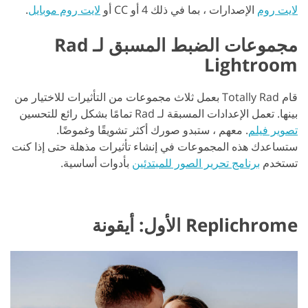
لايت روم
الإصدارات ، بما في ذلك 4 أو CC أو
لايت روم موبايل
.
مجموعات الضبط المسبق لـ Rad
Lightroom
قام Totally Rad بعمل ثلاث مجموعات من التأثيرات للاختيار من
بينها. تعمل الإعدادات المسبقة لـ Rad تمامًا بشكل رائع للتحسين
تصوير فيلم
. معهم ، ستبدو صورك أكثر تشويقًا وغموضًا.
ستساعدك هذه المجموعات في إنشاء تأثيرات مذهلة حتى إذا كنت
تستخدم
برنامج تحرير الصور للمبتدئين
بأدوات أساسية.
Replichrome الأول: أيقونة