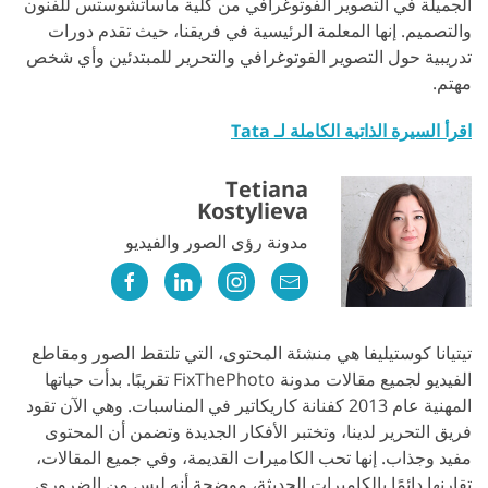
الجميلة في التصوير الفوتوغرافي من كلية ماساتشوستس للفنون
والتصميم. إنها المعلمة الرئيسية في فريقنا، حيث تقدم دورات
تدريبية حول التصوير الفوتوغرافي والتحرير للمبتدئين وأي شخص
مهتم.
اقرأ السيرة الذاتية الكاملة لـ Tata
Tetiana
Kostylieva
مدونة رؤى الصور والفيديو
تيتيانا كوستيليفا هي منشئة المحتوى، التي تلتقط الصور ومقاطع
الفيديو لجميع مقالات مدونة FixThePhoto تقريبًا. بدأت حياتها
المهنية عام 2013 كفنانة كاريكاتير في المناسبات. وهي الآن تقود
فريق التحرير لدينا، وتختبر الأفكار الجديدة وتضمن أن المحتوى
مفيد وجذاب. إنها تحب الكاميرات القديمة، وفي جميع المقالات،
تقارنها دائمًا بالكاميرات الحديثة، موضحة أنه ليس من الضروري