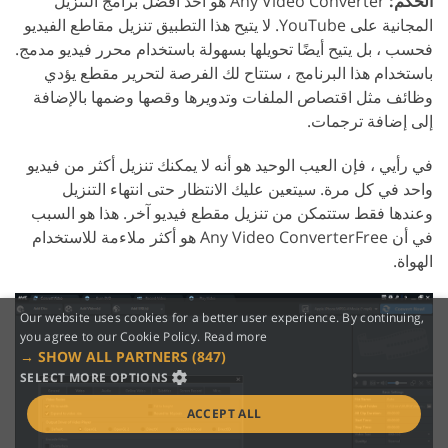
الحكم:
Any Video Converter هو أحد أفضل برامج التنزيل
المجانية على YouTube. لا يتيح هذا التطبيق تنزيل مقاطع الفيديو
فحسب ، بل يتيح أيضًا تحويلها بسهولة باستخدام محرر فيديو مدمج.
باستخدام هذا البرنامج ، ستتاح لك الفرصة لتحرير مقطع يؤدي
وظائف مثل اقتصاص الملفات وتدويرها وقصها وضمها بالإضافة
إلى إضافة ترجمات.
في رأيي ، فإن العيب الوحيد هو أنه لا يمكنك تنزيل أكثر من فيديو
واحد في كل مرة. سيتعين عليك الانتظار حتى انتهاء التنزيل
وعندها فقط ستتمكن من تنزيل مقطع فيديو آخر. هذا هو السبب
في أن Any Video ConverterFree هو أكثر ملاءمة للاستخدام
الهواة.
Our website uses cookies for a better user experience. By continuing,
you agree to our Cookie Policy.
Read more
SHOW ALL PARTNERS
(847) →
SELECT MORE OPTIONS
ACCEPT ALL