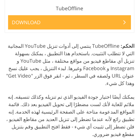
TubeOffline
DOWNLOAD
الحكم:
TubeOffline ينتمي إلى أدوات تنزيل YouTube المجانية
التي لا تتطلب التثبيت. باستخدام هذا التطبيق ، يمكنك بسهولة
تنزيل أي مقاطع فيديو من مواقع مختلفة ، مثل YouTube و
Instagram و Facebook وغيرها. لبدء التنزيل ، يجب عليك نسخ
عنوان URL ولصقه في السطر ، ثم - انقر فوق الزر "Get Video"
وهذا كل شيء.
يمكنك أيضًا اختيار جودة الفيديو الذي تم تنزيله وكذلك تنسيقه. إنه
ملائم للغاية لأنك لست مضطرًا إلى تحويل الفيديو بعد ذلك. قائمة
المواقع المدعومة متاحة على الصفحة الرئيسية لهذه الخدمة. إنه
تطبيق رائع لأنه عندما تضطر إلى تنزيل العديد من مقاطع الفيديو ،
فلن تضطر إلى تثبيت أي شيء - فقط افتح التطبيق وقم بتنزيل
مقطع فيديو ضروري.