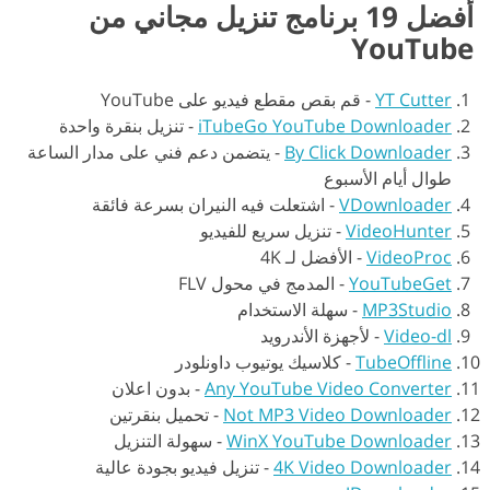
أفضل 19 برنامج تنزيل مجاني من
YouTube
YT Cutter
-
قم بقص مقطع فيديو على YouTube
iTubeGo YouTube Downloader
-
تنزيل بنقرة واحدة
By Click Downloader
-
يتضمن دعم فني على مدار الساعة
طوال أيام الأسبوع
VDownloader
-
اشتعلت فيه النيران بسرعة فائقة
VideoHunter
-
تنزيل سريع للفيديو
VideoProc
-
الأفضل لـ 4K
YouTubeGet
-
المدمج في محول FLV
MP3Studio
-
سهلة الاستخدام
Video-dl
-
لأجهزة الأندرويد
TubeOffline
-
كلاسيك يوتيوب داونلودر
Any YouTube Video Converter
-
بدون اعلان
Not MP3 Video Downloader
-
تحميل بنقرتين
WinX YouTube Downloader
-
سهولة التنزيل
4K Video Downloader
-
تنزيل فيديو بجودة عالية