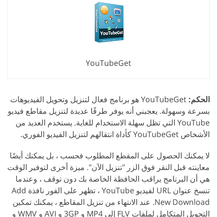
YouTubeGet
الحكم:
YouTubeGet هو برنامج فعال لتنزيل وتحويل الفيديوهات
بسرعة وسهولة. يعجبني أنه يوفر طرقًا عديدة لتنزيل مقاطع فيديو
YouTube التي تظل سهلة الاستخدام للغاية. يستخدم العديد من
الأشخاص YouTubeGet كأداة انتقالهم لتنزيل الفيديو الفوري.
لا يمكنك الحصول على المقطع المطلوب فحسب ، بل يمكنك أيضًا
معاينته قبل النقر فوق الزر "تنزيل الآن". ميزة أخرى لتوفير الوقت
هي أن البرنامج يراقب الحافظة الخاصة بك دون توقف ، وعندما
تنسخ عنوان URL لفيديو YouTube ، تظهر على الفور نافذة Add
New Download. عند الانتهاء من تنزيل المقاطع ، يمكنك تمكين
التحويل المتكامل لملفات FLV إلى MP4 و 3GP و AVI و WMV و