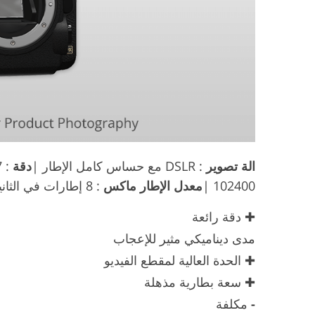
الة تصوير
: DSLR مع حساس كامل الإطار |
دقة
: 45.7 ميجا بكسل |
102400 |
معدل الإطار ماكس
: 8 إطارات في الثانية |
✚ دقة رائعة
مدى ديناميكي مثير للإعجاب
✚ الحدة العالية لمقطع الفيديو
✚ سعة بطارية مذهلة
-
مكلفة