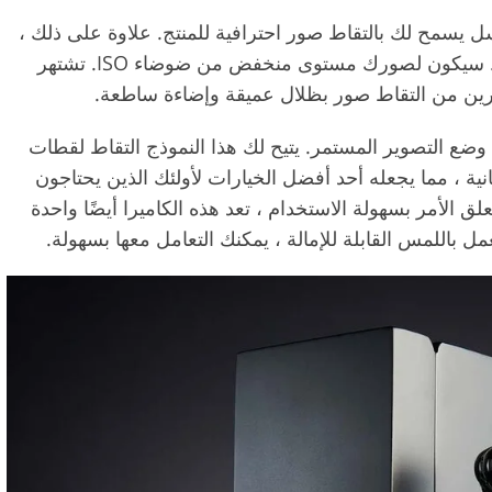
nikon  بمستشعر بدقة 45 ميجابكسل يسمح لك بالتقاط صور احترافية للمنتج. علاوة على ذلك ،
يمكنك التقاط صور للافتات كبيرة الحجم المطبوعة. سيكون لصورك مستوى منخفض من ضوضاء ISO. تشتهر
ورين من التقاط صور بظلال عميقة وإضاءة ساطعة.
رات في الثانية في وضع التصوير المستمر. يتيح لك هذا النموذج التقاط لقطات
ة تصل إلى 120 إطارًا في الثانية ، مما يجعله أحد أفضل الخيارات لأولئك الذين يحتاجون
علق الأمر بسهولة الاستخدام ، تعد هذه الكاميرا أيضًا واحدة
 باللمس القابلة للإمالة ، يمكنك التعامل معها بسهولة.