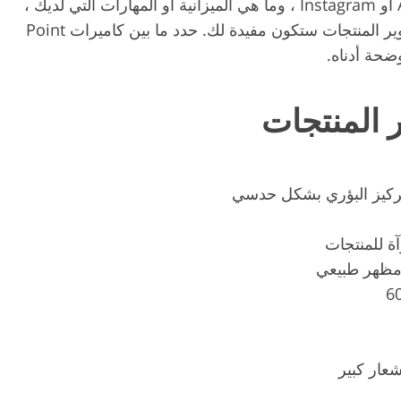
بغض النظر عن أنك تلتقط صورًا للمنتج لـ Amazon أو Instagram ، وما هي الميزانية أو المهارات التي لديك ،
فإن هذه القائمة التي تضم أفضل 10 كاميرات لتصوير المنتجات ستكون مفيدة لك. حدد ما بين كاميرات Point
تركيز البؤري بشكل حدسي
ة للمنتجات
مظهر طبيعي
عار كبير