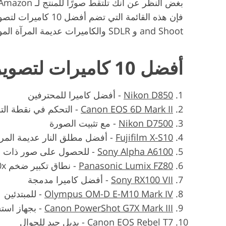
and Shoot و SDLR والكاميرات عديمة المرآة الموضحة أدناه.
أفضل 10 كاميرات لتصوير المنتجات
Nikon D850
-
أفضل كاميرا للمحترفين
Canon EOS 6D Mark II
-
التحكم في نقطة ال
Nikon D7500
-
مع تثبيت الصورة
Fujifilm X-S10
-
أفضل مطلق النار عديمة المرآ
Sony Alpha A6100
-
للحصول على صور ذات 
Panasonic Lumix FZ80
-
نطاق تكبير ضخم 60x
Sony RX100 VII
-
أفضل كاميرا مدمجة
Olympus OM-D E-M10 Mark IV
-
للمبتدئين
Canon PowerShot G7X Mark III
-
بجهاز استش
Canon EOS Rebel T7
-
بديل جيد للجوال