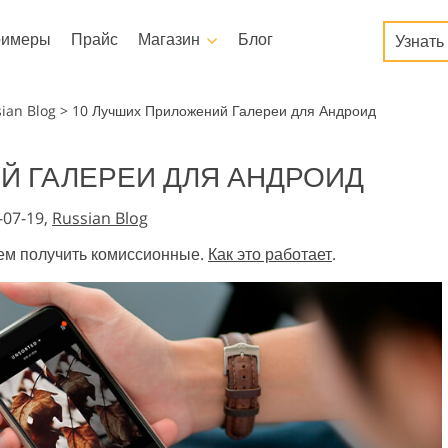
римеры
Прайс
Магазин
Блог
Узнать
Templates
Video
ian Blog
>
10 Лучших Приложений Галереи для Андроид
Шаблоны
Профессиональные LUTs
Й ГАЛЕРЕИ ДЛЯ АНДРОИД
Сервисы ретуши детских
Маркетинговые шаблоны
Видео Оверлейсы
сы
Ретушь Фото Недвижимости
фото
-07-19,
Russian Blog
Открытки ко Дню святого
Валентина
ем получить комиссионные.
Как это работает
.
Приглашения на свадьбу
Приглашение на детский
день рождения
нные
Сервисы обработки
Реставрация фотографий
изображений