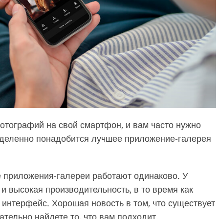
Услуги редактирования
елий
Данные для обучения ИИ
видео
отографий на свой смартфон, и вам часто нужно
еделенно понадобится лучшее приложение-галерея
е приложения-галереи работают одинаково. У
и высокая производительность, в то время как
интерфейс. Хорошая новость в том, что существует
тельно найдете то, что вам подходит.