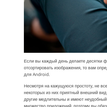
Сервисы ретуши товаров
Ретушь ювелирных изд
Если вы каждый день делаете десятки ф
отсортировать изображения, то вам опр
для Android.
Несмотря на кажущуюся простоту, не вс
некоторых из них приятный внешний вид 
другие медлительны и имеют неудобный 
множество приложений, поэтому вы обяза