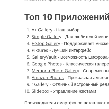
Топ 10 Приложений
A+ Gallery
-
Наш выбор
Simple Gallery
-
Для любителей мин
F-Stop Gallery
-
Поддерживает множе
Piktures
-
Лучший интерфейс
GalleryVault
-
Возможность шифрова
Google Photos
-
Классическая галере
Memoria Photo Gallery
-
Современны
Amazon Photos
-
Прекрасная альтерн
1Gallery
-
Отличный встроенный ред
Slidebox
-
Управление жестами
Производители смартфонов вставляют в