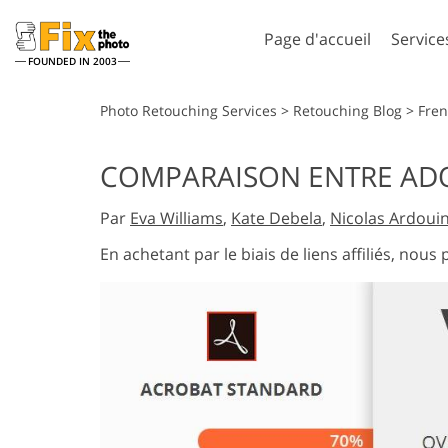
Page d'accueil
Service
FOUNDED IN 2003
Lightroom
Photos
Photo Retouching Services
>
Retouching Blog
>
Fre
Préréglages Lightroom
Actions Photosho
COMPARAISON ENTRE ADO
Collections complètes de
Pinceaux Photos
Services de retouche photo
Services Retouch
préréglages LR
Par
Eva Williams
,
Kate Debela
,
Nicolas Ardoui
Superpositions
Meilleures offres
Photoshop
En achetant par le biais de liens affiliés, no
prédéfinies
Textures Photosh
Collecte mobile
Ps Actions Collect
entières
Services de Retouche Photo
Modèles de vê
Ps superpose des
de Mariage
générés par
collections entièr