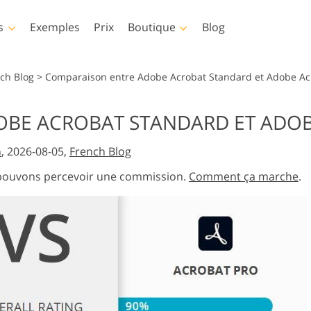
s
Exemples
Prix
Boutique
Blog
hop
Templates
Video
nch Blog
>
Comparaison entre Adobe Acrobat Standard et Adobe Ac
p
Modèles
LUT professionnelles
BE ACROBAT STANDARD ET ADOB
Services de retouche photo
Services de retouche pho
hop
Modèles de marketing
Superpositions vidéo
e du corps
pour bébé
immobilière
n
, 2026-08-05,
French Blog
Cartes de Saint Valentin
Invitations de mariage
us pouvons percevoir une commission.
Comment ça marche
.
op
Invitation d'anniversaire
ions
pour enfants
tements
Services de manipulation
Services de restauration
 l'IA
d'images
photo
es