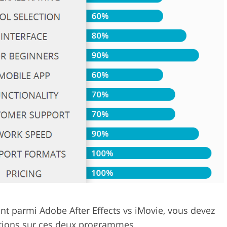
ouche de
Services de montage vid
Données d'Entraînement IA
ant parmi Adobe After Effects vs iMovie, vous devez
ations sur ces deux programmes.