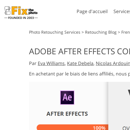
Page d'accueil
Service
FOUNDED IN 2003
Lightroom
Photos
Photo Retouching Services
>
Retouching Blog
>
Fre
Préréglages Lightroom
Actions Photosho
ADOBE AFTER EFFECTS CO
Collections complètes de
Pinceaux Photos
Services de retouche photo
Services Retouch
préréglages LR
Par
Eva Williams
,
Kate Debela
,
Nicolas Ardoui
Superpositions
Meilleures offres
Photoshop
En achetant par le biais de liens affiliés, no
prédéfinies
Textures Photosh
Collecte mobile
Ps Actions Collect
entières
Services de Retouche Photo
Modèles de vê
Ps superpose des
de Mariage
générés par
collections entièr