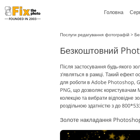
Головна
Сер
FOUNDED IN 2003
Lightroom
Ph
Послуги редагування фотографій
>
Бе
Безкоштовний Phot
Пресети Lightroom
Photoshop
Колекції пресетів LR
Кисті Phot
Ретушування портретів
Рету
Після застосування будь-якого зо
Пресети - Найкраща
Накладенн
з’являться в рамці. Такий ефект 
Пропозиція
Текстури 
для роботи в Adobe Photoshop, GI
Мобільні пресети
Цілі колекц
PNG, що дозволяє користувачам M
Набори Ps
колекцію та вибрати відповідне з
Моделі од
Редагування Весільних
роздільною здатністю з до 800*533
за допо
Фото
і
Золоте накладання Photoshop 