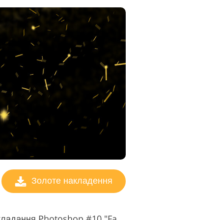
Золоте накладення
Безкоштовне золоте накладання Photoshop #10 "Fame"