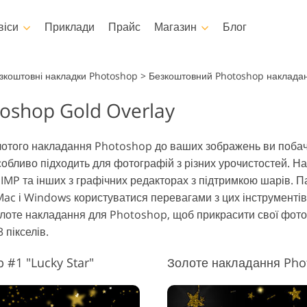
віси
Приклади
Прайс
Магазин
Блог
otoshop
Templates
Video
зкоштовні накладки Photoshop
>
Безкоштовний Photoshop накладан
oshop Gold Overlay
 Екшени
Усі шаблони
LUTs для реда
відео
Редагування фотографій
Редагування фот
oshop
Маркетингові шаблони
шування тіла
новонароджених
нерухомост
Професійні ві
лотого накладання Photoshop до ваших зображень ви побачит
я Photoshop
Листівки до Дня Святого
оверлейси
особливо підходить для фотографій з різних урочистостей.
На
Валентина
Photoshop
MP та інших з графічних редакторах з підтримкою шарів. Па
Запрошення на весілля
ії екшенів Ps
ac і Windows користуватися перевагами з цих інструментів
Запрошення на дитяче
 Overlays
олоте накладання для Photoshop, щоб прикрасити свої фото
свято
ягу, згенеровані
 пікселів.
могою штучного
Фотоманіпуляції
Реставрація 
нтелекту
#1 "Lucky Star"
Золоте накладання Pho