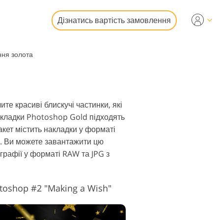
Дізнатись вартість замовлення
ня золота
гування
ографій
і
део
е красиві блискучі частинки, які
кладки Photoshop Gold підходять
кет містить накладки у форматі
.
Ви можете завантажити цю
графії у форматі RAW та JPG з
фото
toshop #2 "Making a Wish"