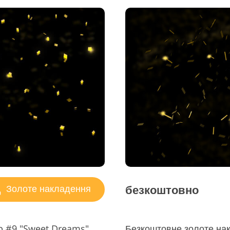
безкоштовно
Золоте накладення
p #9 "Sweet Dreams"