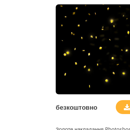
безкоштовно
Золоте накладання Photosho