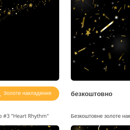
ування фото
Послуги з Редаг
Дані для навчання ШІ
рних виробів
Відео
безкоштовно
Золоте накладення
 #3 "Heart Rhythm"