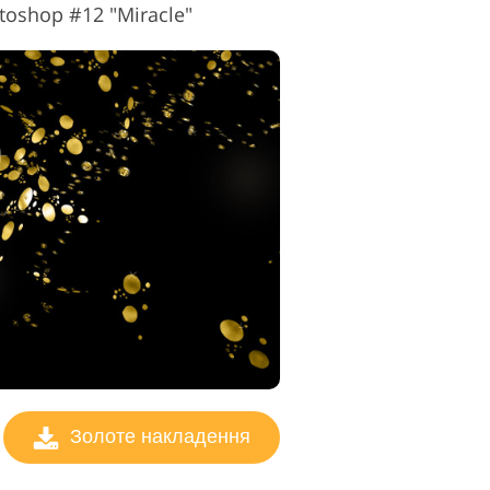
oshop #12 "Miracle"
Золоте накладення