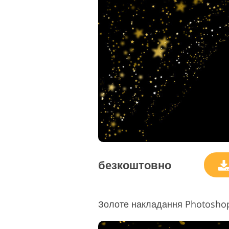
Редаг
Сервіс ретуші товарів
ювелі
безкоштовно
Золоте накладання Photoshop