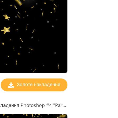
ування
Золоте накладення
Безкоштовне золоте накладання Photoshop #4 "Party Mood"