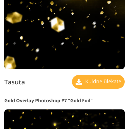
Tasuta
Kuldne ülekate
Gold Overlay Photoshop #7 "Gold Foil"