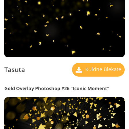
Tasuta
Kuldne ülekate
Gold Overlay Photoshop #26 "Iconic Moment"