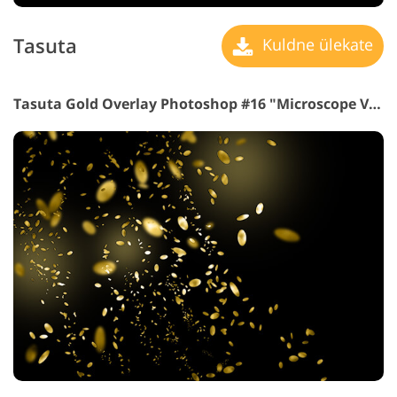
Tasuta
Kuldne ülekate
Tasuta Gold Overlay Photoshop #16 "Microscope View"