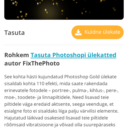
Tasuta
Kuldne ülekate
Rohkem
Tasuta Photoshopi ülekatted
autor FixThePhoto
See kohta hästi kujundatud Photoshop Gold ülekate
sisaldab kohta 110 efekti, mida saate rakendada
erinevatele fotodele – portree-, pulma-, kihlus-, pere-,
moe-, toodete- ja linnapiltidele. Need lisavad teie
piltidele väga eredaid aktsente, seega veenduge, et
esialgne foto ei sisaldaks liiga palju värvilisi elemente.
Hajutatud läikivad osakesed lisavad teie piltidele
rõõmsaid vibratsioone ja võivad olla suurepäraseks