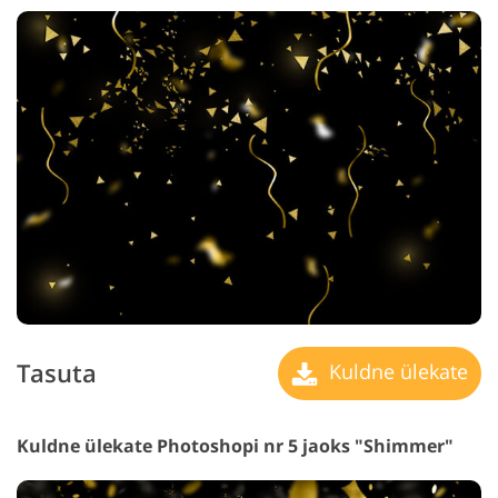
Tasuta
Kuldne ülekate
Kuldne ülekate Photoshopi nr 5 jaoks "Shimmer"