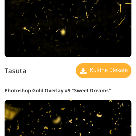
Tasuta
Kuldne ülekate
Photoshop Gold Overlay #9 "Sweet Dreams"