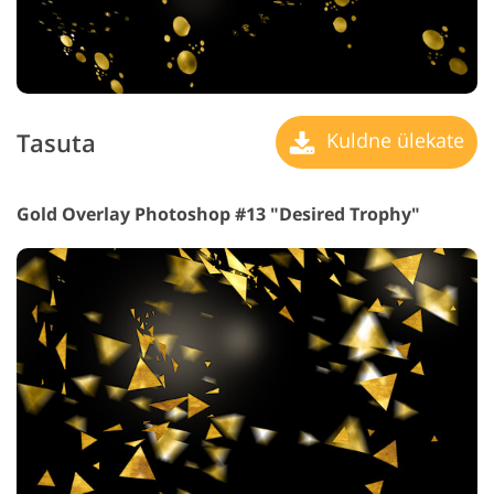
Tasuta
Kuldne ülekate
Gold Overlay Photoshop #13 "Desired Trophy"