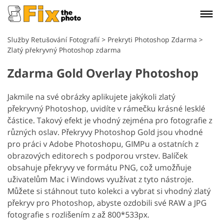
Služby Retušování Fotografií
>
Prekryti Photoshop Zdarma
>
Zlatý překryvný Photoshop zdarma
Zdarma Gold Overlay Photoshop
Jakmile na své obrázky aplikujete jakýkoli zlatý
překryvný Photoshop, uvidíte v rámečku krásné lesklé
částice. Takový efekt je vhodný zejména pro fotografie z
různých oslav.
Překryvy Photoshop Gold jsou vhodné
pro práci v Adobe Photoshopu, GIMPu a ostatních z
obrazových editorech s podporou vrstev. Balíček
obsahuje překryvy ve formátu PNG, což umožňuje
uživatelům Mac i Windows využívat z tyto nástroje.
Můžete si stáhnout tuto kolekci a vybrat si vhodný zlatý
překryv pro Photoshop, abyste ozdobili své RAW a JPG
fotografie s rozlišením z až 800*533px.