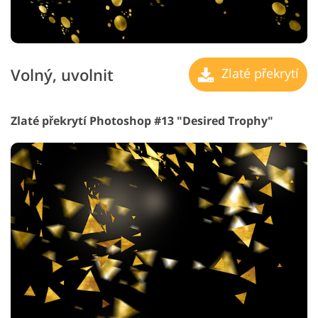
Volný, uvolnit
Zlaté překrytí
Zlaté překrytí Photoshop #13 "Desired Trophy"