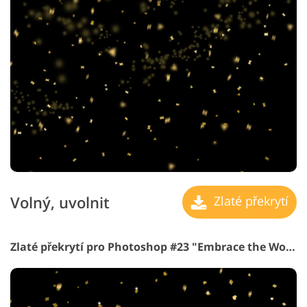
Volný, uvolnit
Zlaté překrytí
Zlaté překrytí pro Photoshop #23 "Embrace the World"