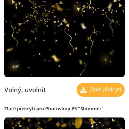
Volný, uvolnit
Zlaté překrytí
Zlaté překrytí pro Photoshop #5 "Shimmer"