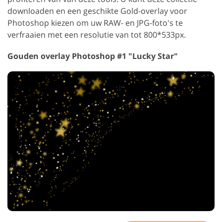
downloaden en een geschikte Gold-overlay voor
Photoshop kiezen om uw RAW- en JPG-foto's te
verfraaien met een resolutie van tot 800*533px.
Gouden overlay Photoshop #1 "Lucky Star"