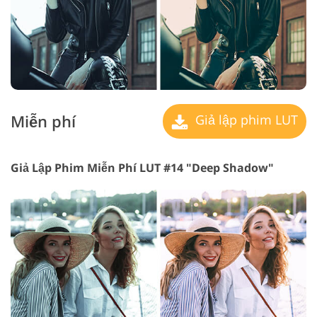
Miễn phí
Giả lập phim LUT
Giả Lập Phim Miễn Phí LUT #14 "Deep Shadow"