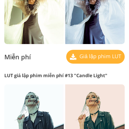
Miễn phí
Giả lập phim LUT
LUT giả lập phim miễn phí #13 "Candle Light"