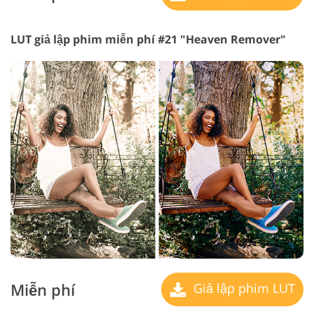
LUT giả lập phim miễn phí #21 "Heaven Remover"
Miễn phí
Giả lập phim LUT