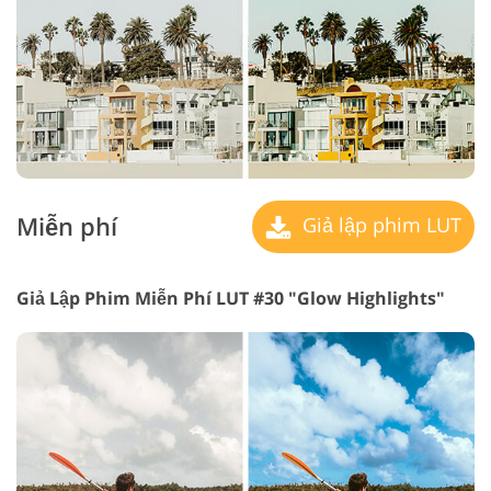
Miễn phí
Giả lập phim LUT
Giả Lập Phim Miễn Phí LUT #30 "Glow Highlights"