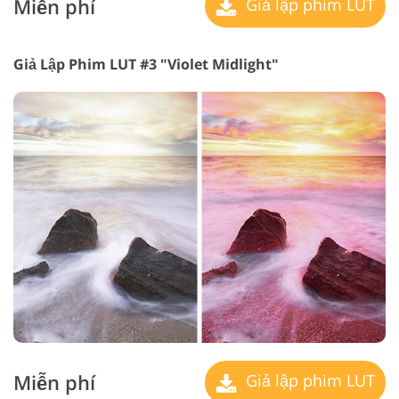
Miễn phí
Giả lập phim LUT
Giả Lập Phim LUT #3 "Violet Midlight"
Miễn phí
Giả lập phim LUT