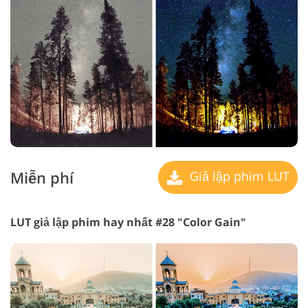
Miễn phí
Giả lập phim LUT
LUT giả lập phim hay nhất #28 "Color Gain"