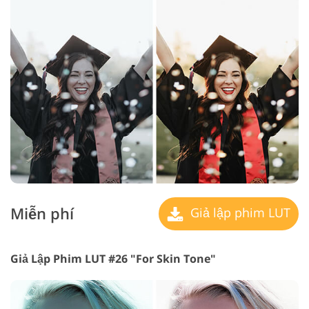
Miễn phí
Giả lập phim LUT
Giả Lập Phim LUT #26 "For Skin Tone"