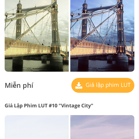
Miễn phí
Giả lập phim LUT
Giả Lập Phim LUT #10 "Vintage City"