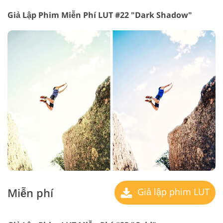
Giả Lập Phim Miễn Phí LUT #22 "Dark Shadow"
Miễn phí
Giả lập phim LUT