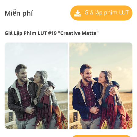
Miễn phí
Giả lập phim LUT
Giả Lập Phim LUT #19 "Creative Matte"