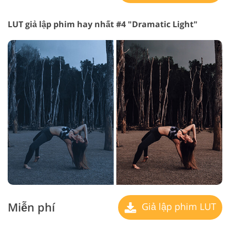
LUT giả lập phim hay nhất #4 "Dramatic Light"
Miễn phí
Giả lập phim LUT