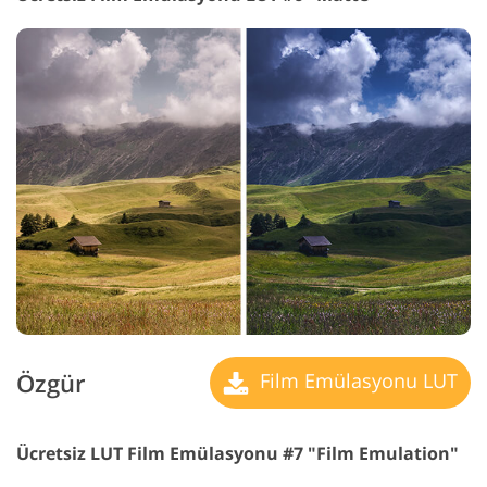
Özgür
Film Emülasyonu LUT
Ücretsiz LUT Film Emülasyonu #7 "Film Emulation"