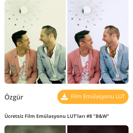
Özgür
Film Emülasyonu LUT
Ücretsiz Film Emülasyonu LUT'ları #8 "B&W"