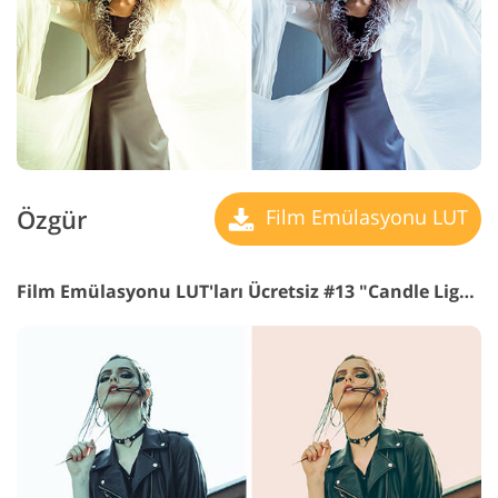
Özgür
Film Emülasyonu LUT
Film Emülasyonu LUT'ları Ücretsiz #13 "Candle Light"