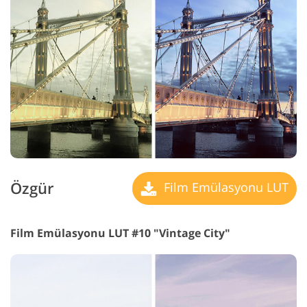
Özgür
Film Emülasyonu LUT
Film Emülasyonu LUT #10 "Vintage City"