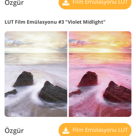
Özgür
Film Emülasyonu LUT
LUT Film Emülasyonu #3 "Violet Midlight"
Özgür
Film Emülasyonu LUT