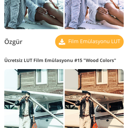
Özgür
Film Emülasyonu LUT
Ücretsiz LUT Film Emülasyonu #15 "Wood Colors"