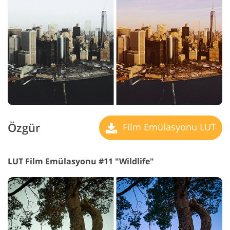
Özgür
Film Emülasyonu LUT
LUT Film Emülasyonu #11 "Wildlife"