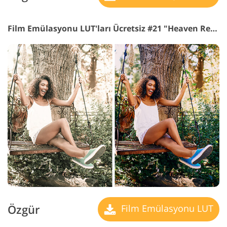
Film Emülasyonu LUT'ları Ücretsiz #21 "Heaven Remover"
Özgür
Film Emülasyonu LUT