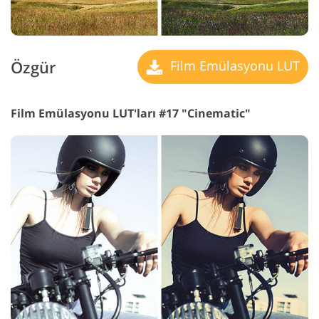
Özgür
Film Emülasyonu LUT
Film Emülasyonu LUT'ları #17 "Cinematic"