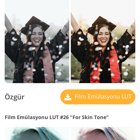
Özgür
Film Emülasyonu LUT
Film Emülasyonu LUT #26 "For Skin Tone"