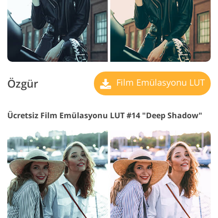
Özgür
Film Emülasyonu LUT
Ücretsiz Film Emülasyonu LUT #14 "Deep Shadow"