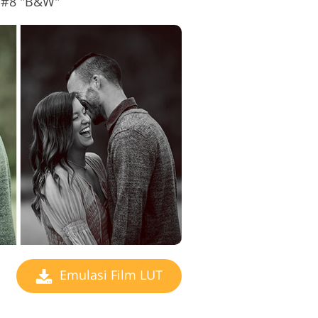
T #8 "B&W"
Emulasi Film LUT