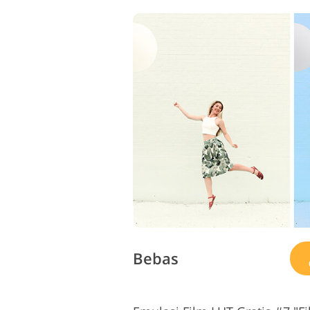
Bebas