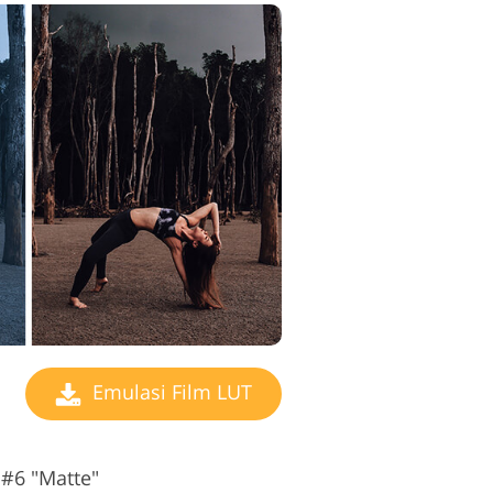
Emulasi Film LUT
 #6 "Matte"