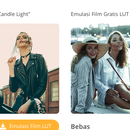
Candle Light"
Emulasi Film Gratis LU
Bebas
Emulasi Film LUT