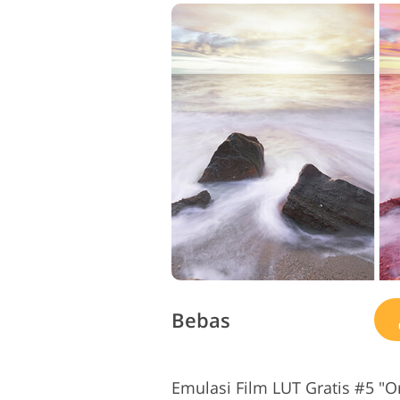
Bebas
Emulasi Film LUT Gratis #5 "