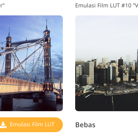
r"
Emulasi Film LUT #10 "V
Bebas
Emulasi Film LUT