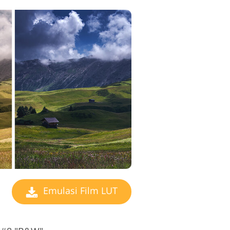
Emulasi Film LUT