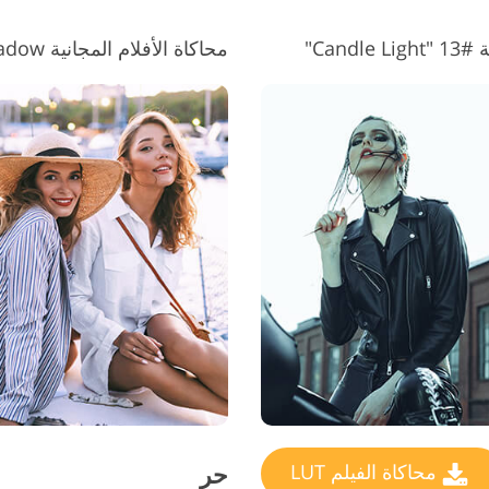
Can"
محاكاة الأفلام المجانية LUT #14 "Deep Shadow"
حر
محاكاة الفيلم LUT