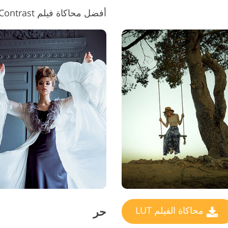
أفضل محاكاة فيلم LUTs #12 "Contrast"
حر
محاكاة الفيلم LUT