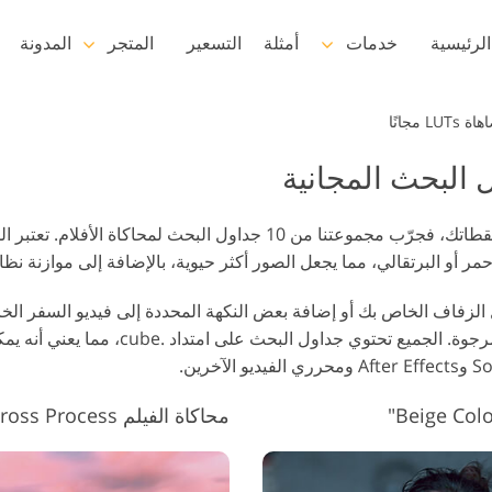
لرئيسية
خدمات
أمثلة
التسعير
المتجر
المدونة
Lightroom
L مجانًا
إعدادات Lightroom المسبقة
مجموعات LR مسبقة الضبط
خدمات إعادة لمس الرأس
بأكملها
إذا كنت تريد إضافة مظهر سينمائي إلى لقطاتك، فجرّب مجموعتنا من 10 جدا
حمر أو البرتقالي، مما يجعل الصور أكثر حيوية، بالإضافة إلى موازنة نظا
أفضل الإعدادات المسبقة
للصفقة
مجموعة المحمول
خدمات تحرير صور الزفاف
محاكاة الفيلم LUT #2 "Cross Process"