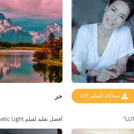
تنقيح المنتجات
حر
محاكاة الفيلم LUT
أفضل تقليد لفيلم LUTs #4 "Dramatic Light"