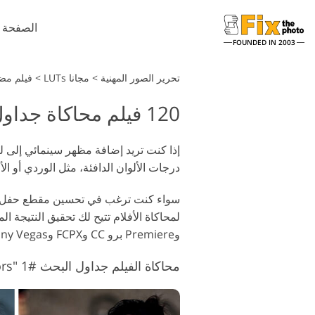
الصفحة ا
FOUNDED IN 2003
تحرير الصور المهنية
>
مجانا LUTs
>
فيلم مضاهاة UTs
120 فيلم محاكاة جداول البحث المجانية
درجات الألوان الدافئة، مثل الوردي أو الأ
وPremiere برو CC وFCPX وSony Vegas وAfter Effects ومحرري الفيديو الآخرين.
محاكاة الفيلم جداول البحث #1 "Beige Colors"