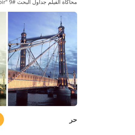
محاكاة الفيلم جداول البحث #9 "Cold Noir"
حر