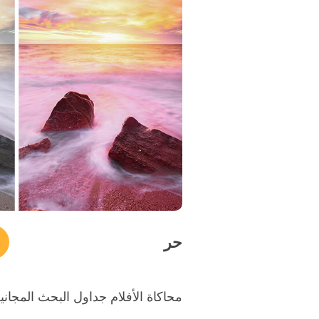
حر
محاكاة الأفلام جداول البحث المجانية #5 "nge&Teal