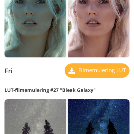
Fri
Filmemulering LUT
LUT-filmemulering #27 "Bleak Galaxy"