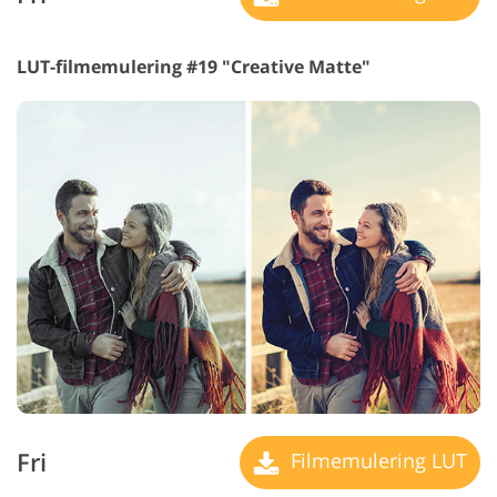
LUT-filmemulering #19 "Creative Matte"
Fri
Filmemulering LUT