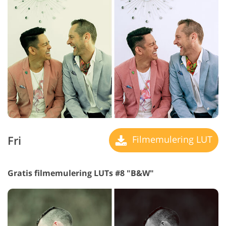
Fri
Filmemulering LUT
Gratis filmemulering LUTs #8 "B&W"