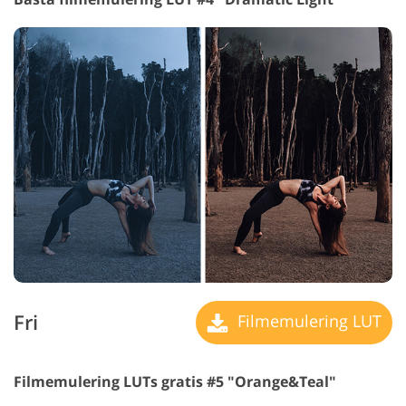
Fri
Filmemulering LUT
Filmemulering LUTs gratis #5 "Orange&Teal"