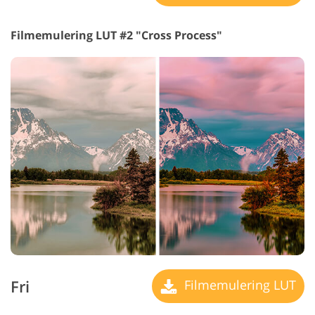
Filmemulering LUT #2 "Cross Process"
Fri
Filmemulering LUT