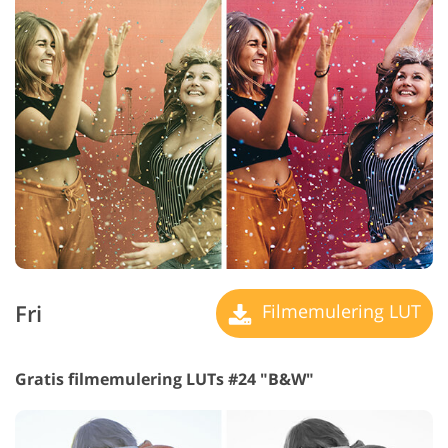
Fri
Filmemulering LUT
Gratis filmemulering LUTs #24 "B&W"