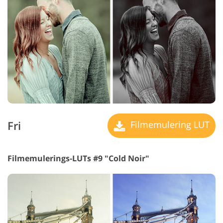
Fri
Filmemulering LUT
Filmemulerings-LUTs #9 "Cold Noir"