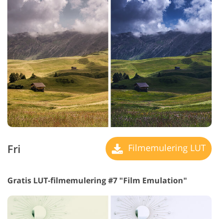
Fri
Filmemulering LUT
Gratis LUT-filmemulering #7 "Film Emulation"