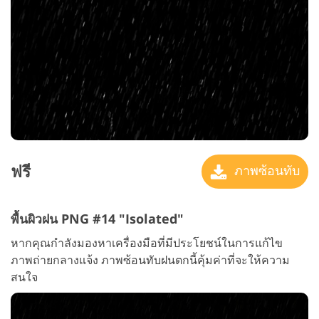
ฟรี
ภาพซ้อนทับ
พื้นผิวฝน PNG #14 "Isolated"
หากคุณกำลังมองหาเครื่องมือที่มีประโยชน์ในการแก้ไข
ภาพถ่ายกลางแจ้ง ภาพซ้อนทับฝนตกนี้คุ้มค่าที่จะให้ความ
สนใจ