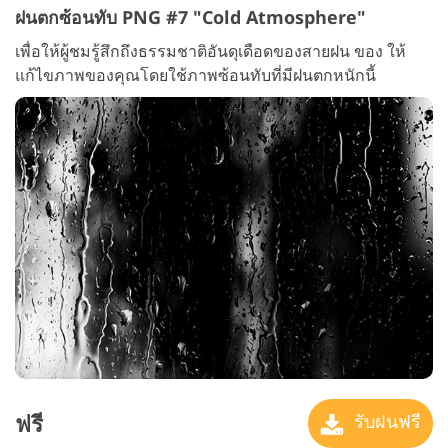
ฝนตกซ้อนทับ PNG #7 "Cold Atmosphere"
เพื่อให้ผู้ชมรู้สึกถึงธรรมชาติอันดุเดือดของสายฝน ของ ให้
แก้ไขภาพของคุณโดยใช้ภาพซ้อนทับที่มีฝนตกหนักนี้
ฟรี
รับฝนฟรี