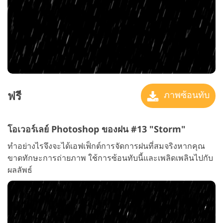
ฟรี
ภาพซ้อนทับ
โอเวอร์เลย์ Photoshop ของฝน #13 "Storm"
ทำอย่างไรจึงจะได้เอฟเฟ็กต์การจัดการฝนที่สมจริงหากคุณ
ขาดทักษะการถ่ายภาพ ใช้การซ้อนทับนี้และเพลิดเพลินไปกับ
ผลลัพธ์