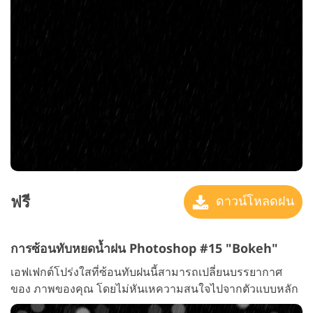
ฟรี
ดาวน์โหลดฝน
การซ้อนทับหยดน้ำฝน Photoshop #15 "Bokeh"
เอฟเฟกต์โปร่งใสที่ซ้อนทับฝนนี้สามารถเปลี่ยนบรรยากาศ
ของ ภาพของคุณ โดยไม่หันเหความสนใจไปจากตัวแบบหลัก