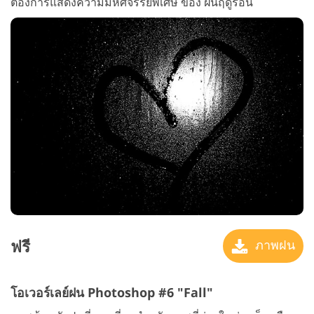
ต้องการแสดงความมหัศจรรย์พิเศษ ของ ฝนฤดูร้อน
ฟรี
ภาพฝน
โอเวอร์เลย์ฝน Photoshop #6 "Fall"