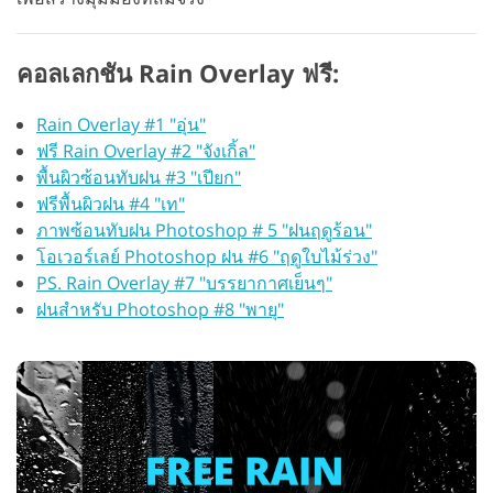
คอลเลกชัน Rain Overlay ฟรี:
Rain Overlay #1 "อุ่น"
ฟรี Rain Overlay #2 "จังเกิ้ล"
พื้นผิวซ้อนทับฝน #3 "เปียก"
ฟรีพื้นผิวฝน #4 "เท"
ภาพซ้อนทับฝน Photoshop # 5 "ฝนฤดูร้อน"
โอเวอร์เลย์ Photoshop ฝน #6 "ฤดูใบไม้ร่วง"
PS. Rain Overlay #7 "บรรยากาศเย็นๆ"
ฝนสำหรับ Photoshop #8 "พายุ"