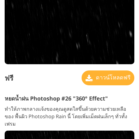
ฟรี
ดาวน์โหลดฟรี
หยดน้ำฝน Photoshop #26 "360° Effect"
ทำให้ภาพกลางแจ้งของคุณดูสดใสขึ้นด้วยความช่วยเหลือ
ของ พื้นผิว Photoshop Rain นี้ โดยเพิ่มเม็ดฝนเล็กๆ ทั่วทั้ง
เฟรม