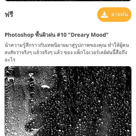
ฟรี
ลายฝน
Photoshop พื้นผิวฝน #10 "Dreary Mood"
นำความรู้สึกราวกับเทพนิยายมาสู่รูปภาพของคุณ ทำให้ผู้คน
สงสัยว่าจริงๆ แล้วจริงๆ แล้ว ของ แพ็กโอเวอร์เลย์ฝนนี้สื่อถึง
อะไร