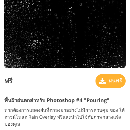
ฟรี
ฝนฟรี
พื้นผิวฝนตกสำหรับ Photoshop #4 "Pouring"
หากต้องการแสดงฝนที่ตกลงมาอย่างไม่มีการควบคุม ของ ให้
ดาวน์โหลด Rain Overlay ฟรีและนำไปใช้กับภาพกลางแจ้ง
ของคุณ