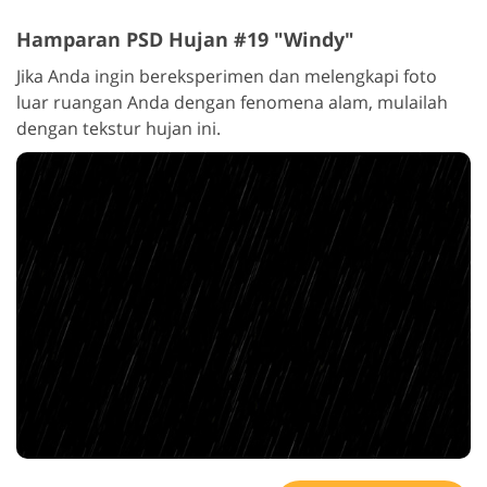
Hamparan PSD Hujan #19 "Windy"
Jika Anda ingin bereksperimen dan melengkapi foto
luar ruangan Anda dengan fenomena alam, mulailah
dengan tekstur hujan ini.