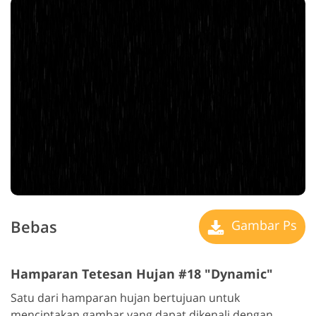
Bebas
Gambar Ps
Hamparan Tetesan Hujan #18 "Dynamic"
Satu dari hamparan hujan bertujuan untuk
menciptakan gambar yang dapat dikenali dengan