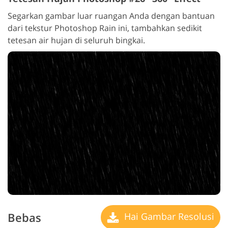
Segarkan gambar luar ruangan Anda dengan bantuan
dari tekstur Photoshop Rain ini, tambahkan sedikit
tetesan air hujan di seluruh bingkai.
Bebas
Hai Gambar Resolusi