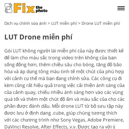
Dịch vụ chỉnh sửa ảnh
>
LUT miễn phí
>
Drone LUT miễn phí
LUT Drone miễn phí
Gói LUT không người lái miễn phí của này được thiết kế
để làm cho màu sắc trong video trên không của bạn
sống động hơn, thêm chiều sâu cho bóng, tăng độ bão
hòa và áp dụng tông màu tinh tế một chút của phù hợp
với cảnh cụ thể mà bạn đang chỉnh sửa. Các công cụ đi
kèm cũng rất hiệu quả trong việc cải thiện ánh sáng của
của cảnh quay, chiếu nhiều ánh sáng hơn vào các vùng
quá tối và thêm một chút độ ấm và màu sắc của cho các
phần được đánh dấu. Mỗi drone LUT từ bộ sưu tập này
được lưu ở định dạng .cube, giúp chúng tương thích
với các chương trình như Sony Vegas, Adobe Premiere,
DaVinci Resolve, After Effects, v.v. Được tạo ra với ý