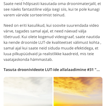
Saate neid hõlpsasti kasutada oma droonimaterjalil, et
see näeks fantastiline välja isegi siis, kui te pole kunagi
varem värvide sorteerimist teinud.
Need on eriti kasulikud, kui soovite suurendada video
värve, tagades samal ajal, et need näevad välja
tõetruud. Kui olete kogenud videograaf, saate nautida
ka nende droonide LUT-de kvaliteetset välimust kohta ,
samal ajal kui saate neid siduda muude efektidega, et
luua pilkupüüdvaid ja realistlikke kaadreid, mis teie
vaatajaskonda hämmastab.
Tasuta droonivideote LUT-ide allalaadimine #31 "Gh5"