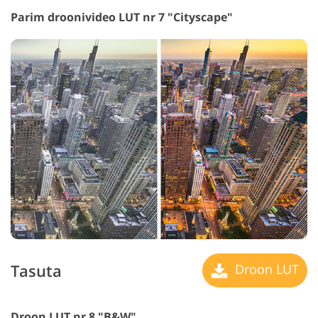
Parim droonivideo LUT nr 7 "Cityscape"
Tasuta
Droon LUT
Droon LUT nr 8 "B&W"