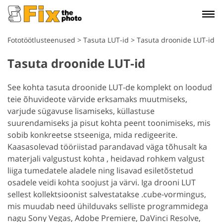
Fototöötlusteenused
>
Tasuta LUT-id
>
Tasuta droonide LUT-id
Tasuta droonide LUT-id
See kohta tasuta droonide LUT-de komplekt on loodud
teie õhuvideote värvide erksamaks muutmiseks,
varjude sügavuse lisamiseks, küllastuse
suurendamiseks ja pisut kohta peent toonimiseks, mis
sobib konkreetse stseeniga, mida redigeerite.
Kaasasolevad tööriistad parandavad väga tõhusalt ka
materjali valgustust kohta , heidavad rohkem valgust
liiga tumedatele aladele ning lisavad esiletõstetud
osadele veidi kohta soojust ja värvi. Iga drooni LUT
sellest kollektsioonist salvestatakse .cube-vormingus,
mis muudab need ühilduvaks selliste programmidega
nagu Sony Vegas, Adobe Premiere, DaVinci Resolve,