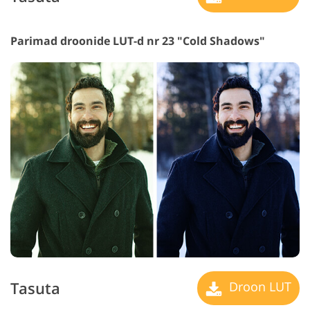
Parimad droonide LUT-d nr 23 "Cold Shadows"
Tasuta
Droon LUT