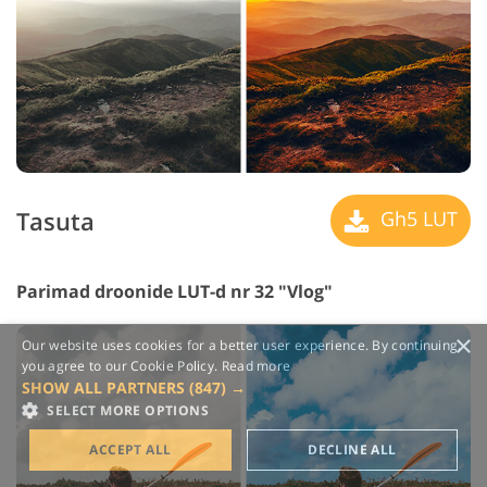
Tasuta
Gh5 LUT
Parimad droonide LUT-d nr 32 "Vlog"
×
Our website uses cookies for a better user experience. By continuing,
you agree to our Cookie Policy.
Read more
SHOW ALL PARTNERS
(847) →
SELECT MORE OPTIONS
ACCEPT ALL
DECLINE ALL