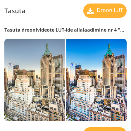
Tasuta
Droon LUT
Tasuta droonivideote LUT-ide allalaadimine nr 4 "Morning Nature"