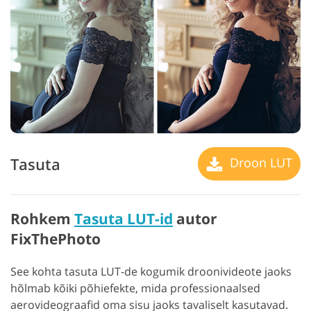
Tasuta
Droon LUT
Rohkem
Tasuta LUT-id
autor
FixThePhoto
See kohta tasuta LUT-de kogumik droonivideote jaoks
hõlmab kõiki põhiefekte, mida professionaalsed
aerovideograafid oma sisu jaoks tavaliselt kasutavad.