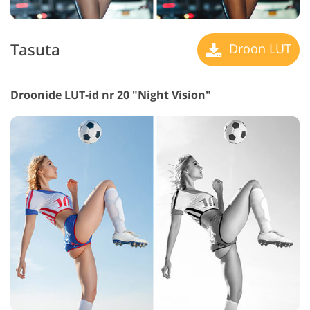
Tasuta
Droon LUT
Droonide LUT-id nr 20 "Night Vision"