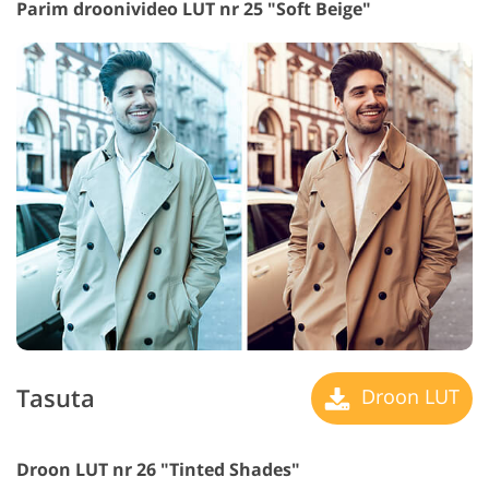
Parim droonivideo LUT nr 25 "Soft Beige"
Tasuta
Droon LUT
Droon LUT nr 26 "Tinted Shades"