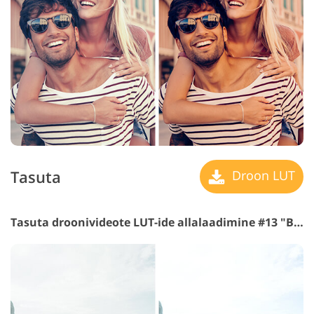
Tasuta
Droon LUT
Tasuta droonivideote LUT-ide allalaadimine #13 "Blue Hawaiian"