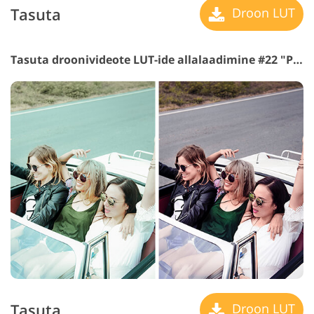
Tasuta
Droon LUT
Tasuta droonivideote LUT-ide allalaadimine #22 "Purple Tint"
Tasuta
Droon LUT