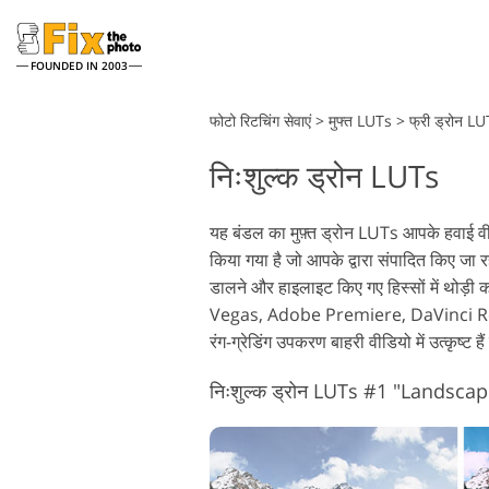
FOUNDED IN 2003
Lightroom
फोटो रिटचिंग सेवाएं
>
मुफ्त LUTs
>
फ्री ड्रोन L
निःशुल्क ड्रोन LUTs
लाइटरूम प्रीसेट
फो
संपूर्ण LR प्रीसेट संग्रह
फो
हेडशॉट रीटचिंग सेवाएं
यह बंडल का मुफ़्त ड्रोन LUTs आपके हवाई वीडियो
बेस्ट डील प्रीसेट
फो
किया गया है जो आपके द्वारा संपादित किए जा र
मोबाइल संग्रह
फो
डालने और हाइलाइट किए गए हिस्सों में थोड़ी का
Ps 
Vegas, Adobe Premiere, DaVinci Resolve,
पी
रंग-ग्रेडिंग उपकरण बाहरी वीडियो में उत्कृष्ट 
शादी की फोटो संपादन सेवाएं
निःशुल्क ड्रोन LUTs #1 "Landscap