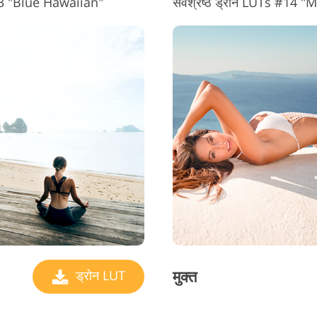
#13 "Blue Hawaiian"
सर्वश्रेष्ठ ड्रोन LUTs #14 "
मुक्त
ड्रोन LUT