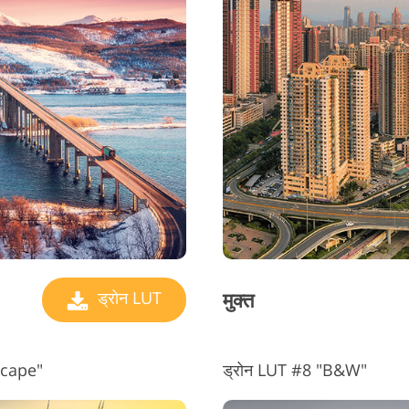
मुक्त
ड्रोन LUT
yscape"
ड्रोन LUT #8 "B&W"