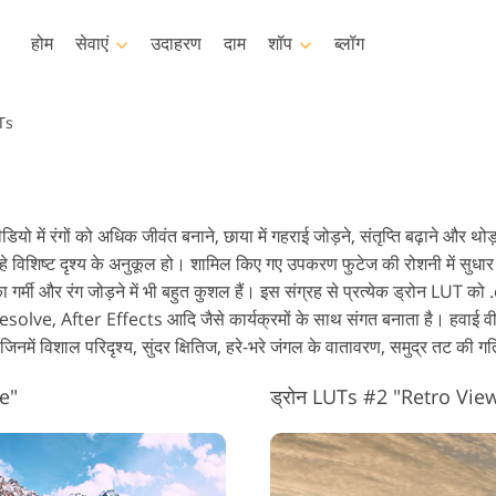
होम
सेवाएं
उदाहरण
दाम
शॉप
ब्लॉग
Photoshop
Templates
UTs
टोशॉप क्रिया
टेम्पलेट्स
पेशेवर 
टोशॉप ब्रश
मार्केटिंग टेम्प्लेट
वीडियो
सॅलन रीटचिंग सर्विसिस
बेबी फोटो रीटचिंग सर्विसेज
रियल एस्टेट 
 में रंगों को अधिक जीवंत बनाने, छाया में गहराई जोड़ने, संतृप्ति बढ़ाने और थोड़ा
टोशॉप ओवरले
वेलेंटाइन डे कार्ड
हे विशिष्ट दृश्य के अनुकूल हो। शामिल किए गए उपकरण फुटेज की रोशनी में सुधार क
टोशॉप बनावट
शादी के निमंत्रण
 गर्मी और रंग जोड़ने में भी बहुत कुशल हैं। इस संग्रह से प्रत्येक ड्रोन LUT को .
क्रियाएँ संपूर्ण संग्रह
बच्चों के जन्मदिन का निमंत्रण
 After Effects आदि जैसे कार्यक्रमों के साथ संगत बनाता है। हवाई वीडिय
एस पूरे संग्रह को ओवरले करता है
हैं जिनमें विशाल परिदृश्य, सुंदर क्षितिज, हरे-भरे जंगल के वातावरण, समुद्र तट की 
कपड़ों के लिए AI जनरेटेड मॉडल
इमेज मैनिपुलेशन सर्विसेज
फोटो स्ट
e"
ड्रोन LUTs #2 "Retro Vie