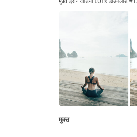
मुफ़्त ड्रोन वीडियो LUTs डाउनलोड 
मुक्त