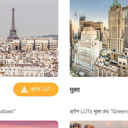
मुक्त
ड्रोन LUT
hadows"
ड्रोन LUTs मुफ़्त #6 "Gree